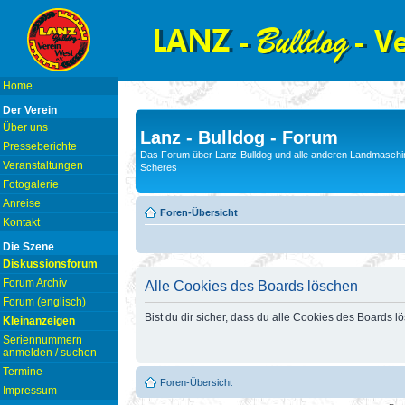
Home
Der Verein
Über uns
Lanz - Bulldog - Forum
Presseberichte
Das Forum über Lanz-Bulldog und alle anderen Landmaschin
Veranstaltungen
Scheres
Fotogalerie
Anreise
Foren-Übersicht
Kontakt
Die Szene
Diskussionsforum
Forum Archiv
Alle Cookies des Boards löschen
Forum (englisch)
Bist du dir sicher, dass du alle Cookies des Boards 
Kleinanzeigen
Seriennummern
anmelden / suchen
Termine
Foren-Übersicht
Impressum