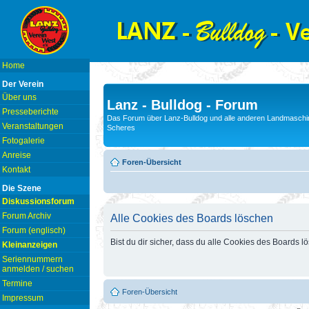
Home
Der Verein
Über uns
Lanz - Bulldog - Forum
Presseberichte
Das Forum über Lanz-Bulldog und alle anderen Landmaschin
Veranstaltungen
Scheres
Fotogalerie
Anreise
Foren-Übersicht
Kontakt
Die Szene
Diskussionsforum
Forum Archiv
Alle Cookies des Boards löschen
Forum (englisch)
Bist du dir sicher, dass du alle Cookies des Boards 
Kleinanzeigen
Seriennummern
anmelden / suchen
Termine
Foren-Übersicht
Impressum