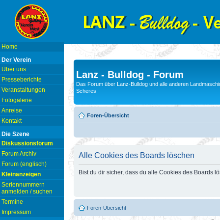
Home
Der Verein
Über uns
Lanz - Bulldog - Forum
Presseberichte
Das Forum über Lanz-Bulldog und alle anderen Landmaschin
Veranstaltungen
Scheres
Fotogalerie
Anreise
Foren-Übersicht
Kontakt
Die Szene
Diskussionsforum
Forum Archiv
Alle Cookies des Boards löschen
Forum (englisch)
Bist du dir sicher, dass du alle Cookies des Boards 
Kleinanzeigen
Seriennummern
anmelden / suchen
Termine
Foren-Übersicht
Impressum