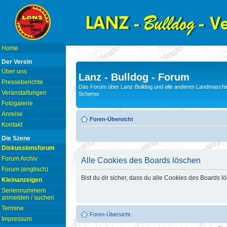
Home
Der Verein
Über uns
Lanz - Bulldog - Forum
Presseberichte
Das Forum über Lanz-Bulldog und alle anderen Landmaschin
Veranstaltungen
Scheres
Fotogalerie
Anreise
Foren-Übersicht
Kontakt
Die Szene
Diskussionsforum
Forum Archiv
Alle Cookies des Boards löschen
Forum (englisch)
Bist du dir sicher, dass du alle Cookies des Boards 
Kleinanzeigen
Seriennummern
anmelden / suchen
Termine
Foren-Übersicht
Impressum