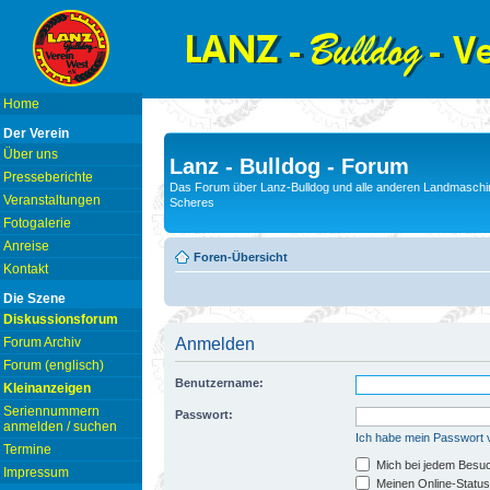
Home
Der Verein
Über uns
Lanz - Bulldog - Forum
Presseberichte
Das Forum über Lanz-Bulldog und alle anderen Landmaschin
Veranstaltungen
Scheres
Fotogalerie
Anreise
Foren-Übersicht
Kontakt
Die Szene
Diskussionsforum
Forum Archiv
Anmelden
Forum (englisch)
Benutzername:
Kleinanzeigen
Seriennummern
Passwort:
anmelden / suchen
Ich habe mein Passwort
Termine
Mich bei jedem Besu
Impressum
Meinen Online-Status