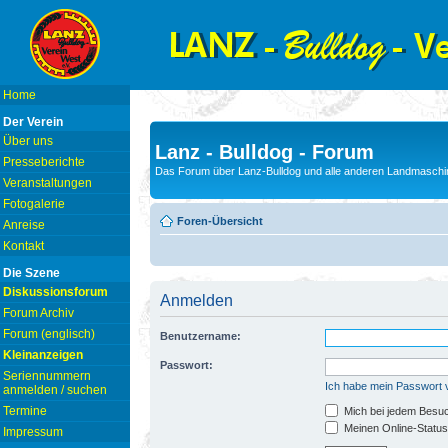
Home
Der Verein
Über uns
Lanz - Bulldog - Forum
Presseberichte
Das Forum über Lanz-Bulldog und alle anderen Landmaschin
Veranstaltungen
Fotogalerie
Foren-Übersicht
Anreise
Kontakt
Die Szene
Diskussionsforum
Anmelden
Forum Archiv
Forum (englisch)
Benutzername:
Kleinanzeigen
Passwort:
Seriennummern
Ich habe mein Passwort
anmelden / suchen
Termine
Mich bei jedem Besu
Meinen Online-Status
Impressum