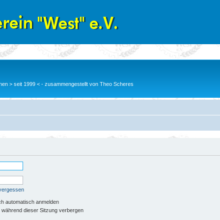
en > seit 1999 < - zusammengestellt von Theo Scheres
 vergessen
ch automatisch anmelden
 während dieser Sitzung verbergen