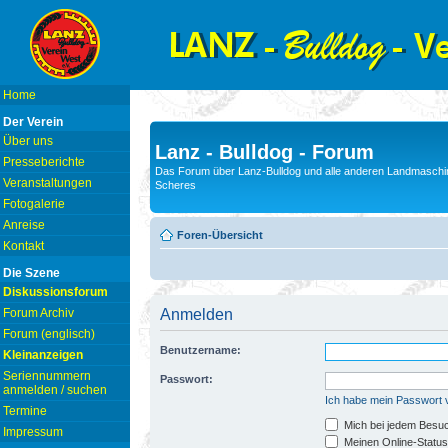
Home
Der Verein
Über uns
Lanz - Bulldog - Forum
Presseberichte
Das Forum über Lanz-Bulldog und alle anderen Landmaschin
Veranstaltungen
Scheres
Fotogalerie
Anreise
Foren-Übersicht
Kontakt
Die Szene
Diskussionsforum
Forum Archiv
Anmelden
Forum (englisch)
Benutzername:
Kleinanzeigen
Seriennummern
Passwort:
anmelden / suchen
Ich habe mein Passwort
Termine
Mich bei jedem Besu
Impressum
Meinen Online-Status