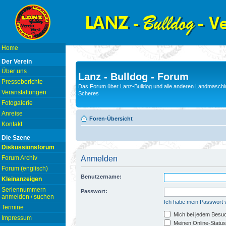
Home
Der Verein
Über uns
Lanz - Bulldog - Forum
Presseberichte
Das Forum über Lanz-Bulldog und alle anderen Landmaschin
Veranstaltungen
Scheres
Fotogalerie
Anreise
Foren-Übersicht
Kontakt
Die Szene
Diskussionsforum
Forum Archiv
Anmelden
Forum (englisch)
Benutzername:
Kleinanzeigen
Seriennummern
Passwort:
anmelden / suchen
Ich habe mein Passwort
Termine
Mich bei jedem Besu
Impressum
Meinen Online-Status