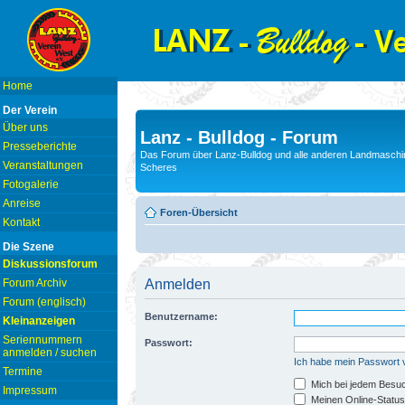
Home
Der Verein
Über uns
Lanz - Bulldog - Forum
Presseberichte
Das Forum über Lanz-Bulldog und alle anderen Landmaschin
Veranstaltungen
Scheres
Fotogalerie
Anreise
Foren-Übersicht
Kontakt
Die Szene
Diskussionsforum
Forum Archiv
Anmelden
Forum (englisch)
Benutzername:
Kleinanzeigen
Seriennummern
Passwort:
anmelden / suchen
Ich habe mein Passwort
Termine
Mich bei jedem Besu
Impressum
Meinen Online-Status