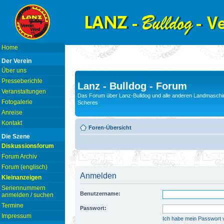
Home
Der Verein
Über uns
Presseberichte
Lanz - Bulldog - Forum
Veranstaltungen
Das Forum über Lanz-Bulldog und alle anderen Landmaschin
Fotogalerie
Scheres
Anreise
Kontakt
Foren-Übersicht
Die Szene
Diskussionsforum
Forum Archiv
Forum (englisch)
Anmelden
Kleinanzeigen
Seriennummern
Benutzername:
anmelden / suchen
Termine
Passwort:
Impressum
Ich habe mein Passwort