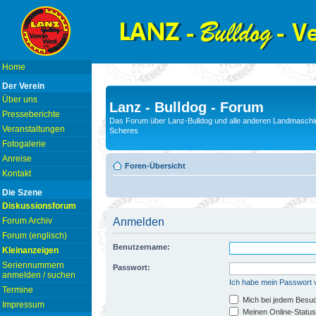
Home
Der Verein
Über uns
Lanz - Bulldog - Forum
Presseberichte
Das Forum über Lanz-Bulldog und alle anderen Landmaschin
Veranstaltungen
Scheres
Fotogalerie
Anreise
Foren-Übersicht
Kontakt
Die Szene
Diskussionsforum
Forum Archiv
Anmelden
Forum (englisch)
Benutzername:
Kleinanzeigen
Seriennummern
Passwort:
anmelden / suchen
Ich habe mein Passwort
Termine
Mich bei jedem Besu
Impressum
Meinen Online-Status