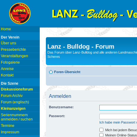
Home
Der Verein
Über uns
Lanz - Bulldog - Forum
Presseberichte
Das Forum über Lanz-Bulldog und alle anderen Landmaschin
Veranstaltungen
Scheres
Fotogalerie
Anreise
Foren-Übersicht
Kontakt
Die Szene
Diskussionsforum
Forum Archiv
Anmelden
Forum (englisch)
Benutzername:
Kleinanzeigen
Seriennummern
Passwort:
anmelden / suchen
Ich habe mein Passwort
Termine
Mich bei jedem Besu
Impressum
Meinen Online-Status