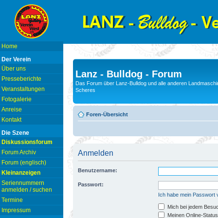
Home
Der Verein
Über uns
Lanz - Bulldog - Forum
Presseberichte
Das Forum über Lanz-Bulldog und alle anderen Landmaschin
Veranstaltungen
Scheres
Fotogalerie
Anreise
Foren-Übersicht
Kontakt
Die Szene
Diskussionsforum
Forum Archiv
Anmelden
Forum (englisch)
Benutzername:
Kleinanzeigen
Seriennummern
Passwort:
anmelden / suchen
Ich habe mein Passwort
Termine
Mich bei jedem Besu
Impressum
Meinen Online-Status