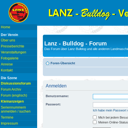
Home
Der Verein
Über uns
Lanz - Bulldog - Forum
Presseberichte
Das Forum über Lanz-Bulldog und alle anderen Landmaschin
Veranstaltungen
Fotogalerie
Foren-Übersicht
Anreise
Kontakt
Die Szene
Diskussionsforum
Anmelden
Forum Archiv
Forum (englisch)
Benutzername:
Kleinanzeigen
Passwort:
Seriennummern
Ich habe mein Passwort
anmelden / suchen
Termine
Mich bei jedem Besu
Meinen Online-Status
Impressum