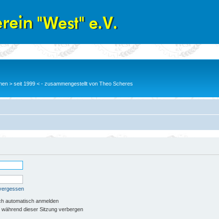
en > seit 1999 < - zusammengestellt von Theo Scheres
 vergessen
ch automatisch anmelden
 während dieser Sitzung verbergen