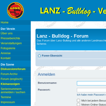
Home
Der Verein
Über uns
Lanz - Bulldog - Forum
Presseberichte
Das Forum über Lanz-Bulldog und alle anderen Landmaschin
Veranstaltungen
Scheres
Fotogalerie
Anreise
Foren-Übersicht
Kontakt
Die Szene
Diskussionsforum
Forum Archiv
Anmelden
Forum (englisch)
Benutzername:
Kleinanzeigen
Seriennummern
Passwort:
anmelden / suchen
Ich habe mein Passwort
Termine
Mich bei jedem Besu
Impressum
Meinen Online-Status