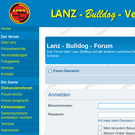
Home
Der Verein
Über uns
Lanz - Bulldog - Forum
Presseberichte
Das Forum über Lanz-Bulldog und alle anderen Landmaschin
Veranstaltungen
Scheres
Fotogalerie
Anreise
Foren-Übersicht
Kontakt
Die Szene
Diskussionsforum
Forum Archiv
Anmelden
Forum (englisch)
Benutzername:
Kleinanzeigen
Seriennummern
Passwort:
anmelden / suchen
Ich habe mein Passwort
Termine
Mich bei jedem Besu
Impressum
Meinen Online-Status