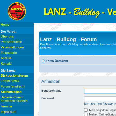
Home
Der Verein
Über uns
Lanz - Bulldog - Forum
Presseberichte
Das Forum über Lanz-Bulldog und alle anderen Landmaschin
Veranstaltungen
Scheres
Fotogalerie
Anreise
Foren-Übersicht
Kontakt
Die Szene
Diskussionsforum
Forum Archiv
Anmelden
Forum (englisch)
Benutzername:
Kleinanzeigen
Seriennummern
Passwort:
anmelden / suchen
Ich habe mein Passwort
Termine
Mich bei jedem Besu
Impressum
Meinen Online-Status