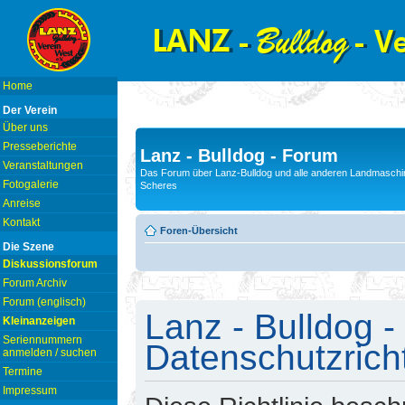
Home
Der Verein
Über uns
Presseberichte
Lanz - Bulldog - Forum
Veranstaltungen
Das Forum über Lanz-Bulldog und alle anderen Landmaschin
Fotogalerie
Scheres
Anreise
Kontakt
Foren-Übersicht
Die Szene
Diskussionsforum
Forum Archiv
Forum (englisch)
Lanz - Bulldog -
Kleinanzeigen
Seriennummern
Datenschutzricht
anmelden / suchen
Termine
Impressum