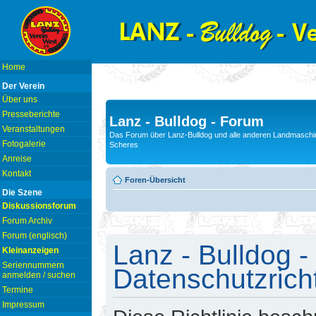
Home
Der Verein
Über uns
Presseberichte
Lanz - Bulldog - Forum
Veranstaltungen
Das Forum über Lanz-Bulldog und alle anderen Landmaschin
Fotogalerie
Scheres
Anreise
Kontakt
Foren-Übersicht
Die Szene
Diskussionsforum
Forum Archiv
Forum (englisch)
Lanz - Bulldog -
Kleinanzeigen
Seriennummern
Datenschutzricht
anmelden / suchen
Termine
Impressum