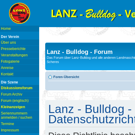
Home
Der Verein
Über uns
Presseberichte
Lanz - Bulldog - Forum
Veranstaltungen
Das Forum über Lanz-Bulldog und alle anderen Landmaschin
Fotogalerie
Scheres
Anreise
Kontakt
Foren-Übersicht
Die Szene
Diskussionsforum
Forum Archiv
Forum (englisch)
Lanz - Bulldog -
Kleinanzeigen
Seriennummern
Datenschutzricht
anmelden / suchen
Termine
Impressum