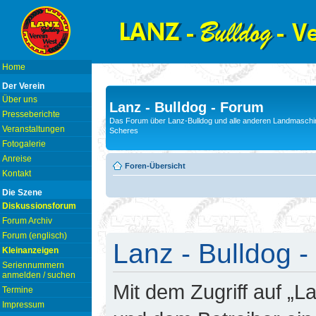
Home
Der Verein
Über uns
Lanz - Bulldog - Forum
Presseberichte
Das Forum über Lanz-Bulldog und alle anderen Landmaschin
Veranstaltungen
Scheres
Fotogalerie
Anreise
Foren-Übersicht
Kontakt
Die Szene
Diskussionsforum
Forum Archiv
Forum (englisch)
Lanz - Bulldog -
Kleinanzeigen
Seriennummern
anmelden / suchen
Mit dem Zugriff auf „L
Termine
Impressum