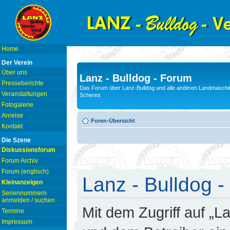
Home
Der Verein
Über uns
Lanz - Bulldog - Forum
Presseberichte
Das Forum über Lanz-Bulldog und alle anderen Landmaschin
Veranstaltungen
Scheres
Fotogalerie
Anreise
Foren-Übersicht
Kontakt
Die Szene
Diskussionsforum
Forum Archiv
Forum (englisch)
Lanz - Bulldog -
Kleinanzeigen
Seriennummern
anmelden / suchen
Mit dem Zugriff auf „L
Termine
Impressum