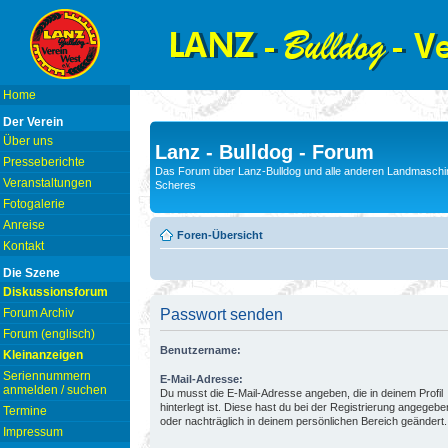
Home
Der Verein
Über uns
Lanz - Bulldog - Forum
Presseberichte
Das Forum über Lanz-Bulldog und alle anderen Landmaschin
Veranstaltungen
Scheres
Fotogalerie
Anreise
Foren-Übersicht
Kontakt
Die Szene
Diskussionsforum
Forum Archiv
Passwort senden
Forum (englisch)
Benutzername:
Kleinanzeigen
Seriennummern
E-Mail-Adresse:
anmelden / suchen
Du musst die E-Mail-Adresse angeben, die in deinem Profil
hinterlegt ist. Diese hast du bei der Registrierung angegebe
Termine
oder nachträglich in deinem persönlichen Bereich geändert.
Impressum