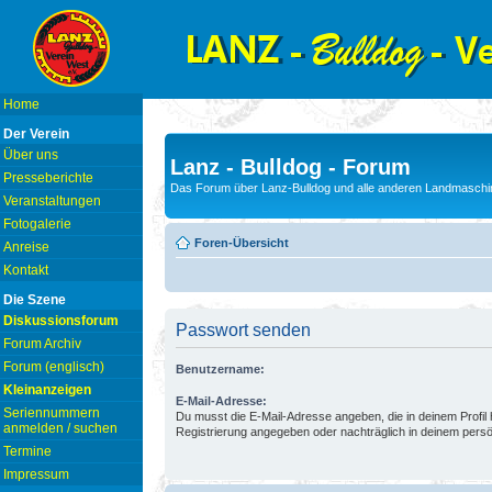
Home
Der Verein
Über uns
Lanz - Bulldog - Forum
Presseberichte
Das Forum über Lanz-Bulldog und alle anderen Landmaschin
Veranstaltungen
Fotogalerie
Foren-Übersicht
Anreise
Kontakt
Die Szene
Diskussionsforum
Passwort senden
Forum Archiv
Forum (englisch)
Benutzername:
Kleinanzeigen
E-Mail-Adresse:
Seriennummern
Du musst die E-Mail-Adresse angeben, die in deinem Profil hi
anmelden / suchen
Registrierung angegeben oder nachträglich in deinem persö
Termine
Impressum