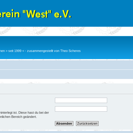
en > seit 1999 < - zusammengestellt von Theo Scheres
nterlegt ist. Diese hast du bei der
nlichen Bereich geändert.