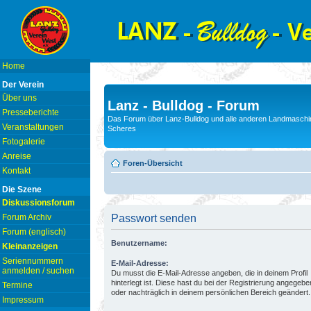
Home
Der Verein
Über uns
Lanz - Bulldog - Forum
Presseberichte
Das Forum über Lanz-Bulldog und alle anderen Landmaschin
Veranstaltungen
Scheres
Fotogalerie
Anreise
Foren-Übersicht
Kontakt
Die Szene
Diskussionsforum
Forum Archiv
Passwort senden
Forum (englisch)
Benutzername:
Kleinanzeigen
Seriennummern
E-Mail-Adresse:
anmelden / suchen
Du musst die E-Mail-Adresse angeben, die in deinem Profil
hinterlegt ist. Diese hast du bei der Registrierung angegebe
Termine
oder nachträglich in deinem persönlichen Bereich geändert.
Impressum