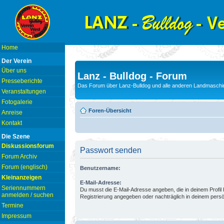
Home
Der Verein
Über uns
Lanz - Bulldog - Forum
Presseberichte
Das Forum über Lanz-Bulldog und alle anderen Landmaschin
Veranstaltungen
Fotogalerie
Foren-Übersicht
Anreise
Kontakt
Die Szene
Diskussionsforum
Passwort senden
Forum Archiv
Forum (englisch)
Benutzername:
Kleinanzeigen
E-Mail-Adresse:
Seriennummern
Du musst die E-Mail-Adresse angeben, die in deinem Profil hi
anmelden / suchen
Registrierung angegeben oder nachträglich in deinem persö
Termine
Impressum