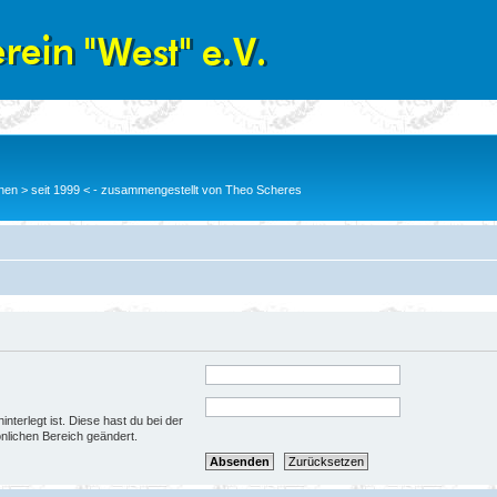
en > seit 1999 < - zusammengestellt von Theo Scheres
nterlegt ist. Diese hast du bei der
nlichen Bereich geändert.