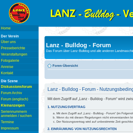
Home
Der Verein
Über uns
Lanz - Bulldog - Forum
Presseberichte
Das Forum über Lanz-Bulldog und alle anderen Landmaschin
Veranstaltungen
Fotogalerie
Foren-Übersicht
Anreise
Kontakt
Die Szene
Diskussionsforum
Lanz - Bulldog - Forum - Nutzungsbedi
Forum Archiv
Mit dem Zugriff auf „Lanz - Bulldog - Forum“ wird z
Forum (englisch)
Kleinanzeigen
1. NUTZUNGSVERTRAG
Seriennummern
Mit dem Zugriff auf „Lanz - Bulldog - Forum“ (im Folge
anmelden / suchen
Wenn du mit diesen Regelungen nicht einverstanden bist
Termine
Der Nutzungsvertrag wird auf unbestimmte Zeit geschlo
Impressum
2. EINRÄUMUNG VON NUTZUNGSRECHTEN