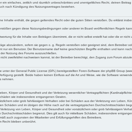
iber ein einfaches, zeitlich und räumlich unbeschränktes und unentgeltliches Recht, deinen Beitr
 auch nach Kündigung des Nutzungsvertrages bestehen.
keine Inhalte enthält, die gegen geltendes Recht oder die guten Sitten verstoßen. Du erklärst ins
Verstößen gegen diese Nutzungsbedingungen oder anderer im Board veröffentlichten Regeln kan
wortung für die Inhalte von Beiträgen übernimmt, die er nicht selbst erstellt hat oder die er ni
träge abzuändern, sofern sie gegen o. g. Regeln verstoßen oder geeignet sind, dem Betreiber o
nt nur ein Benutzer. Der Benutzername darf keine geschützten Begriffe enthalten und kann nachträ
on der Nutzung des Forums auszuschließen.
 nicht zweifelsfrei nachweisen kannst, ist der Betreiber berechtigt, den Zugang zum Forum abzul
ne unter der General Public License (GPL) bereitgestellten Foren-Software der phpBB Group (w
rfügung gestellt. Beide haben keinen Einfluss auf die Art und Weise, wie die Software verwen
uss nehmen.
ben, Körper und Gesundheit und der Verletzung wesentlicher Vertragspflichten (Kardinalpflichten
lgeschäden wie insbesondere entgangenen Gewinn.
tzlichem oder grob fahrlässigem Verhalten oder bei Schäden aus der Verletzung von Leben, Körpe
aren Schäden und im übrigen der Höhe nach auf die vertragstypischen Durchschnittsschäden beg
Verletzung von Leben, Körper und Gesundheit oder vorsätzlichem oder grob fahrlässigem Verhal
n Durchschnittsschäden begrenzt. Dies gilt auch für mittelbare Schäden, insbesondere entgang
mäß auch zugunsten der Mitarbeiter und Erfüllungsgehilfen des Betreibers.
 Recht bleiben unberührt.