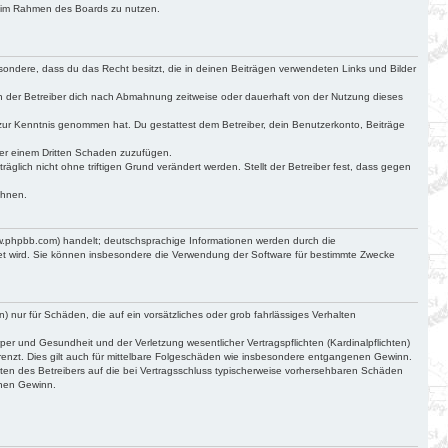
ag im Rahmen des Boards zu nutzen.
besondere, dass du das Recht besitzt, die in deinen Beiträgen verwendeten Links und Bilder
n der Betreiber dich nach Abmahnung zeitweise oder dauerhaft von der Nutzung dieses
cht zur Kenntnis genommen hat. Du gestattest dem Betreiber, dein Benutzerkonto, Beiträge
der einem Dritten Schaden zuzufügen.
glich nicht ohne triftigen Grund verändert werden. Stellt der Betreiber fest, dass gegen
ehnen.
ww.phpbb.com) handelt; deutschsprachige Informationen werden durch die
det wird. Sie können insbesondere die Verwendung der Software für bestimmte Zwecke
) nur für Schäden, die auf ein vorsätzliches oder grob fahrlässiges Verhalten
r und Gesundheit und der Verletzung wesentlicher Vertragspflichten (Kardinalpflichten)
renzt. Dies gilt auch für mittelbare Folgeschäden wie insbesondere entgangenen Gewinn.
ten des Betreibers auf die bei Vertragsschluss typischerweise vorhersehbaren Schäden
enen Gewinn.