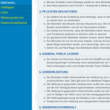
Mit dem Erstellen eines Beitrags erteilst du dem Betre
Und noch...
Das Nutzungsrecht nach Punkt 2, Unterpunkt a bleibt
Umfragen
3. PFLICHTEN DES NUTZERS
Links
Du erklärst mit der Erstellung eines Beitrags, dass er 
Werbung bei uns
zu setzen bzw. zu verwenden.
Datenschutzklausel
Der Betreiber des Boards übt das Hausrecht aus. Bei 
Boards ausschließen und dir ein Hausverbot erteilen.
Du nimmst zur Kenntnis, dass der Betreiber keine Verant
und Funktionen jederzeit zu löschen oder zu sperren.
Du gestattest dem Betreiber darüber hinaus, deine Bei
Pro Benutzer ist nur ein Account erlaubt, und pro Accou
diese Regel verstoßen wurde, ist er berechtigt, dich v
Sofern Du auf Nachfrage des Betreibers Deine Identität
4. GENERAL PUBLIC LICENSE
Du nimmst zur Kenntnis, dass es sich bei phpBB um ei
deutschsprachige Community unter www.phpbb.de zur Ve
nicht untersagen oder auf Inhalte fremder Foren Einfl
5. GEWÄHRLEISTUNG
Der Betreiber haftet mit Ausnahme der Verletzung von Le
zurückzuführen sind. Dies gilt auch für mittelbare Fo
Die Haftung ist gegenüber Verbrauchern außer bei vorsä
auf die bei Vertragsschluss typischerweise vorhersehb
Die Haftung ist gegenüber Unternehmern außer bei der 
und im Übrigen der Höhe nach auf die vertragstypische
Die Haftungsbegrenzung der Absätze a bis c gilt sinnge
Ansprüche für eine Haftung aus zwingendem nationalem
6. ÄNDERUNGSVORBEHALT