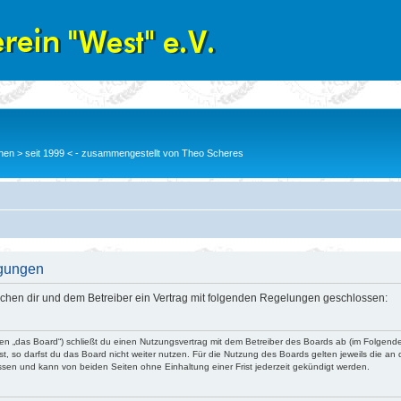
en > seit 1999 < - zusammengestellt von Theo Scheres
ngungen
wischen dir und dem Betreiber ein Vertrag mit folgenden Regelungen geschlossen:
nden „das Board“) schließt du einen Nutzungsvertrag mit dem Betreiber des Boards ab (im Folgend
, so darfst du das Board nicht weiter nutzen. Für die Nutzung des Boards gelten jeweils die an d
ssen und kann von beiden Seiten ohne Einhaltung einer Frist jederzeit gekündigt werden.