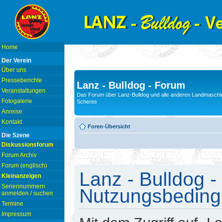
Home
Der Verein
Über uns
Presseberichte
Lanz - Bulldog - Forum
Veranstaltungen
Das Forum über Lanz-Bulldog und alle anderen Landmaschin
Fotogalerie
Scheres
Anreise
Kontakt
Foren-Übersicht
Die Szene
Diskussionsforum
Forum Archiv
Forum (englisch)
Lanz - Bulldog -
Kleinanzeigen
Seriennummern
Nutzungsbedin
anmelden / suchen
Termine
Impressum