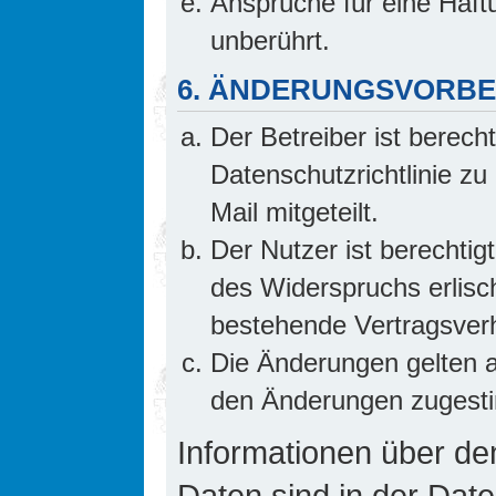
Ansprüche für eine Haf
unberührt.
6. ÄNDERUNGSVORB
Der Betreiber ist berech
Datenschutzrichtlinie z
Mail mitgeteilt.
Der Nutzer ist berechti
des Widerspruchs erlis
bestehende Vertragsverhä
Die Änderungen gelten a
den Änderungen zugesti
Informationen über d
Daten sind in der Date