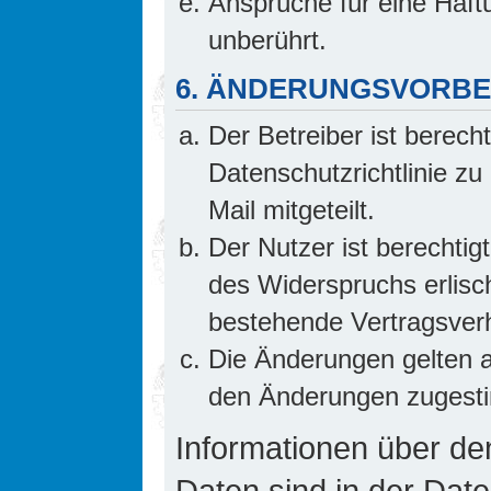
Ansprüche für eine Haf
unberührt.
6. ÄNDERUNGSVORB
Der Betreiber ist berech
Datenschutzrichtlinie z
Mail mitgeteilt.
Der Nutzer ist berechti
des Widerspruchs erlis
bestehende Vertragsverhä
Die Änderungen gelten a
den Änderungen zugesti
Informationen über d
Daten sind in der Date