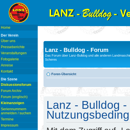
Home
Der Verein
Über uns
Presseberichte
Lanz - Bulldog - Forum
Veranstaltungen
Das Forum über Lanz-Bulldog und alle anderen Landmaschin
Fotogalerie
Scheres
Anreise
Kontakt
Foren-Übersicht
Die Szene
Diskussionsforum
Forum Archiv
Forum (englisch)
Lanz - Bulldog -
Kleinanzeigen
Seriennummern
Nutzungsbedin
anmelden / suchen
Termine
Impressum