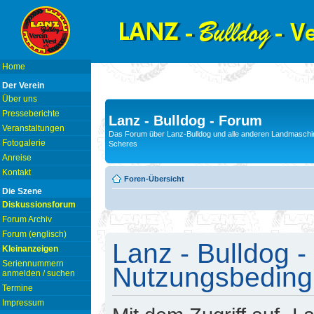
Home
Der Verein
Über uns
Presseberichte
Lanz - Bulldog - Forum
Veranstaltungen
Das Forum über Lanz-Bulldog und alle anderen Landmaschin
Fotogalerie
Scheres
Anreise
Kontakt
Foren-Übersicht
Die Szene
Diskussionsforum
Forum Archiv
Forum (englisch)
Lanz - Bulldog -
Kleinanzeigen
Seriennummern
Nutzungsbedin
anmelden / suchen
Termine
Impressum