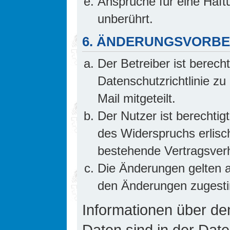
Ansprüche für eine Haf
unberührt.
6. ÄNDERUNGSVORB
Der Betreiber ist berech
Datenschutzrichtlinie z
Mail mitgeteilt.
Der Nutzer ist berechti
des Widerspruchs erlis
bestehende Vertragsverhä
Die Änderungen gelten a
den Änderungen zugesti
Informationen über d
Daten sind in der Date