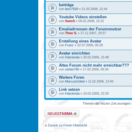
beiträge
von
lanz7500
» 21.03.2008, 22:44
Youtube Videos einstellen
von
SvenS
» 09.02.2008, 15:31
Emailadrressen der Forumsnutzer
von
Theo S.
» 27.12.2007, 20:57
Erstellung eines Avatar
von
Franz
» 22.07.2006, 00:28
Avatar einrichten
von
Hatzienda
» 20.02.2006, 15:48
Altes Forum nicht mehr erreichbar???
von
stefan78h
» 17.02.2006, 09:34
Weitere Foren
von
MarcusGöbel
» 11.02.2006, 13:45
Link setzen
von
Hatzienda
» 10.02.2006, 22:20
Themen der letzten Zeit anzeigen:
Neues Thema erstellen
Zurück zu Foren-Übersicht