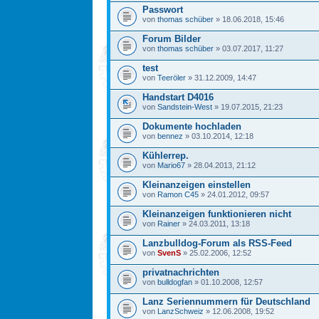
Passwort
von
thomas schüber
» 18.06.2018, 15:46
Forum Bilder
von
thomas schüber
» 03.07.2017, 11:27
test
von
Teeröler
» 31.12.2009, 14:47
Handstart D4016
von
Sandstein-West
» 19.07.2015, 21:23
Dokumente hochladen
von
bennez
» 03.10.2014, 12:18
Kühlerrep.
von
Mario67
» 28.04.2013, 21:12
Kleinanzeigen einstellen
von
Ramon C45
» 24.01.2012, 09:57
Kleinanzeigen funktionieren nicht
von
Rainer
» 24.03.2011, 13:18
Lanzbulldog-Forum als RSS-Feed
von
SvenS
» 25.02.2006, 12:52
privatnachrichten
von
bulldogfan
» 01.10.2008, 12:57
Lanz Seriennummern für Deutschland
von
LanzSchweiz
» 12.06.2008, 19:52