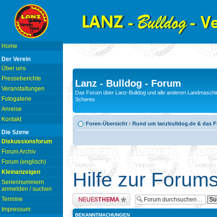
Home
Der Verein
Über uns
Presseberichte
Lanz - Bulldog - Forum
Veranstaltungen
Das Forum über Lanz-Bulldog und alle anderen Landmaschin
Fotogalerie
Scheres
Anreise
Kontakt
Foren-Übersicht
‹
Rund um lanzbulldog.de & das 
Die Szene
Diskussionsforum
Forum Archiv
Forum (englisch)
Kleinanzeigen
Hilfe zur Forum
Seriennummern
anmelden / suchen
Neues Thema erstellen
Termine
Impressum
BEKANNTMACHUNGEN