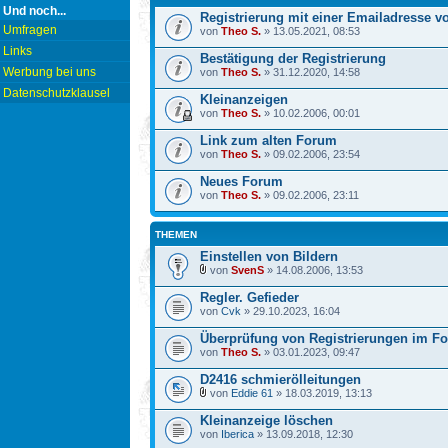
Und noch...
Registrierung mit einer Emailadresse 
Umfragen
von
Theo S.
» 13.05.2021, 08:53
Links
Bestätigung der Registrierung
Werbung bei uns
von
Theo S.
» 31.12.2020, 14:58
Datenschutzklausel
Kleinanzeigen
von
Theo S.
» 10.02.2006, 00:01
Link zum alten Forum
von
Theo S.
» 09.02.2006, 23:54
Neues Forum
von
Theo S.
» 09.02.2006, 23:11
THEMEN
Einstellen von Bildern
von
SvenS
» 14.08.2006, 13:53
Regler. Gefieder
von
Cvk
» 29.10.2023, 16:04
Überprüfung von Registrierungen im F
von
Theo S.
» 03.01.2023, 09:47
D2416 schmierölleitungen
von
Eddie 61
» 18.03.2019, 13:13
Kleinanzeige löschen
von
Iberica
» 13.09.2018, 12:30