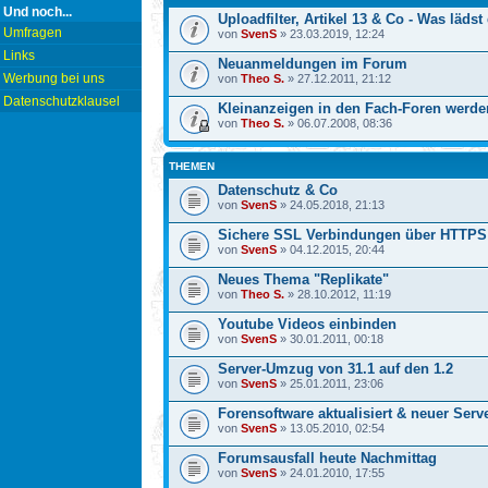
Und noch...
Uploadfilter, Artikel 13 & Co - Was läd
Umfragen
von
SvenS
» 23.03.2019, 12:24
Links
Neuanmeldungen im Forum
Werbung bei uns
von
Theo S.
» 27.12.2011, 21:12
Datenschutzklausel
Kleinanzeigen in den Fach-Foren werden
von
Theo S.
» 06.07.2008, 08:36
THEMEN
Datenschutz & Co
von
SvenS
» 24.05.2018, 21:13
Sichere SSL Verbindungen über HTTPS 
von
SvenS
» 04.12.2015, 20:44
Neues Thema "Replikate"
von
Theo S.
» 28.10.2012, 11:19
Youtube Videos einbinden
von
SvenS
» 30.01.2011, 00:18
Server-Umzug von 31.1 auf den 1.2
von
SvenS
» 25.01.2011, 23:06
Forensoftware aktualisiert & neuer Serv
von
SvenS
» 13.05.2010, 02:54
Forumsausfall heute Nachmittag
von
SvenS
» 24.01.2010, 17:55