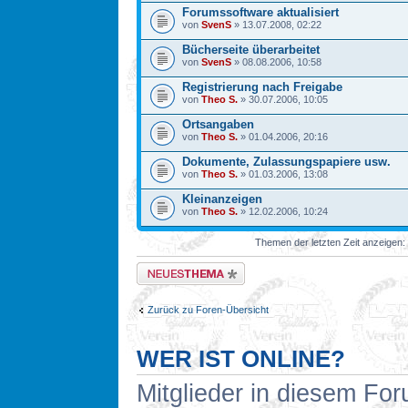
Forumssoftware aktualisiert
von
SvenS
» 13.07.2008, 02:22
Bücherseite überarbeitet
von
SvenS
» 08.08.2006, 10:58
Registrierung nach Freigabe
von
Theo S.
» 30.07.2006, 10:05
Ortsangaben
von
Theo S.
» 01.04.2006, 20:16
Dokumente, Zulassungspapiere usw.
von
Theo S.
» 01.03.2006, 13:08
Kleinanzeigen
von
Theo S.
» 12.02.2006, 10:24
Themen der letzten Zeit anzeigen:
Neues Thema erstellen
Zurück zu Foren-Übersicht
WER IST ONLINE?
Mitglieder in diesem For