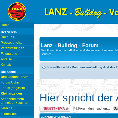
Home
Der Verein
Über uns
Presseberichte
Lanz - Bulldog - Forum
Veranstaltungen
Das Forum über Lanz-Bulldog und alle anderen Landmaschin
Fotogalerie
Scheres
Anreise
Kontakt
Foren-Übersicht
‹
Rund um lanzbulldog.de & das 
Die Szene
Diskussionsforum
Forum Archiv
Forum (englisch)
Kleinanzeigen
Hier spricht der
Seriennummern
anmelden / suchen
Neues Thema erstellen
Termine
Impressum
BEKANNTMACHUNGEN