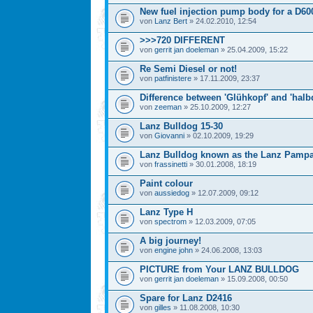
New fuel injection pump body for a D60
von
Lanz Bert
» 24.02.2010, 12:54
>>>720 DIFFERENT
von
gerrit jan doeleman
» 25.04.2009, 15:22
Re Semi Diesel or not!
von
patfinistere
» 17.11.2009, 23:37
Difference between 'Glühkopf' and 'halbd
von
zeeman
» 25.10.2009, 12:27
Lanz Bulldog 15-30
von
Giovanni
» 02.10.2009, 19:29
Lanz Bulldog known as the Lanz Pamp
von
frassinetti
» 30.01.2008, 18:19
Paint colour
von
aussiedog
» 12.07.2009, 09:12
Lanz Type H
von
spectrom
» 12.03.2009, 07:05
A big journey!
von
engine john
» 24.06.2008, 13:03
PICTURE from Your LANZ BULLDOG
von
gerrit jan doeleman
» 15.09.2008, 00:50
Spare for Lanz D2416
von
gilles
» 11.08.2008, 10:30