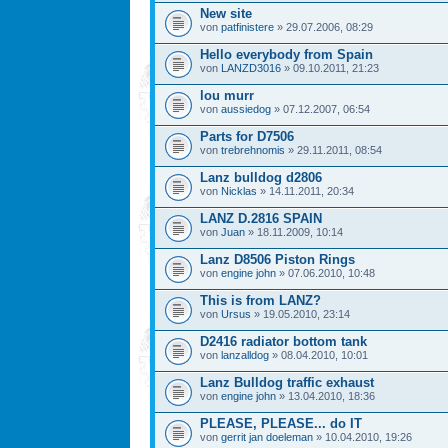
New site
von
patfinistere
» 29.07.2006, 08:29
Hello everybody from Spain
von
LANZD3016
» 09.10.2011, 21:23
lou murr
von
aussiedog
» 07.12.2007, 06:54
Parts for D7506
von
trebrehnomis
» 29.11.2011, 08:54
Lanz bulldog d2806
von
Nicklas
» 14.11.2011, 20:34
LANZ D.2816 SPAIN
von
Juan
» 18.11.2009, 10:14
Lanz D8506 Piston Rings
von
engine john
» 07.06.2010, 10:48
This is from LANZ?
von
Ursus
» 19.05.2010, 23:14
D2416 radiator bottom tank
von
lanzalldog
» 08.04.2010, 10:01
Lanz Bulldog traffic exhaust
von
engine john
» 13.04.2010, 18:36
PLEASE, PLEASE... do IT
von
gerrit jan doeleman
» 10.04.2010, 19:26