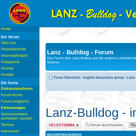
Home
Der Verein
Über uns
Presseberichte
Lanz - Bulldog - Forum
Veranstaltungen
Das Forum über Lanz-Bulldog und alle anderen Landmaschin
Fotogalerie
Scheres
Anreise
Kontakt
Foren-Übersicht
‹
english discussion group
‹
Lanz-
Die Szene
Diskussionsforum
Forum Archiv
Forum (englisch)
Kleinanzeigen
Lanz-Bulldog - i
Seriennummern
anmelden / suchen
Neues Thema erstellen
Termine
Impressum
BEKANNTMACHUNGEN