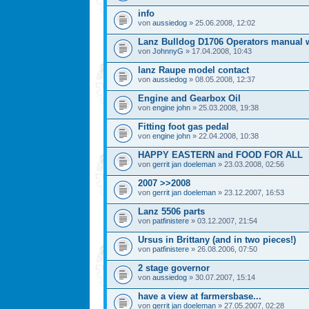
info
von
aussiedog
» 25.06.2008, 12:02
Lanz Bulldog D1706 Operators manual 
von
JohnnyG
» 17.04.2008, 10:43
lanz Raupe model contact
von
aussiedog
» 08.05.2008, 12:37
Engine and Gearbox Oil
von
engine john
» 25.03.2008, 19:38
Fitting foot gas pedal
von
engine john
» 22.04.2008, 10:38
HAPPY EASTERN and FOOD FOR ALL
von
gerrit jan doeleman
» 23.03.2008, 02:56
2007 >>2008
von
gerrit jan doeleman
» 23.12.2007, 16:53
Lanz 5506 parts
von
patfinistere
» 03.12.2007, 21:54
Ursus in Brittany (and in two pieces!)
von
patfinistere
» 26.08.2006, 07:50
2 stage governor
von
aussiedog
» 30.07.2007, 15:14
have a view at farmersbase...
von
gerrit jan doeleman
» 27.05.2007, 02:28