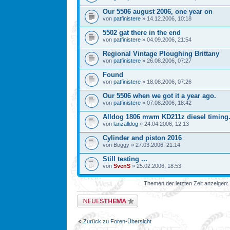
Our 5506 august 2006, one year on
von
patfinistere
» 14.12.2006, 10:18
5502 gat there in the end
von
patfinistere
» 04.09.2006, 21:54
Regional Vintage Ploughing Brittany
von
patfinistere
» 26.08.2006, 07:27
Found
von
patfinistere
» 18.08.2006, 07:26
Our 5506 when we got it a year ago.
von
patfinistere
» 07.08.2006, 18:42
Alldog 1806 mwm KD211z diesel timing
von
lanzalldog
» 24.04.2006, 12:13
Cylinder and piston 2016
von Boggy » 27.03.2006, 21:14
Still testing ...
von
SvenS
» 25.02.2006, 18:53
Themen der letzten Zeit anzeigen:
Neues Thema erstellen
Zurück zu Foren-Übersicht