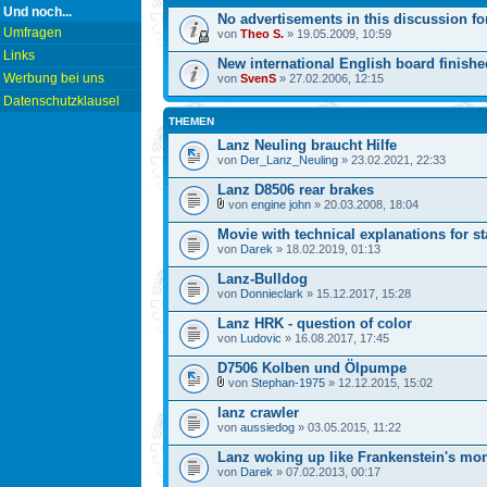
Und noch...
No advertisements in this discussion fo
Umfragen
von
Theo S.
» 19.05.2009, 10:59
Links
New international English board finishe
Werbung bei uns
von
SvenS
» 27.02.2006, 12:15
Datenschutzklausel
THEMEN
Lanz Neuling braucht Hilfe
von
Der_Lanz_Neuling
» 23.02.2021, 22:33
Lanz D8506 rear brakes
von
engine john
» 20.03.2008, 18:04
Movie with technical explanations for st
von
Darek
» 18.02.2019, 01:13
Lanz-Bulldog
von
Donnieclark
» 15.12.2017, 15:28
Lanz HRK - question of color
von
Ludovic
» 16.08.2017, 17:45
D7506 Kolben und Ölpumpe
von
Stephan-1975
» 12.12.2015, 15:02
lanz crawler
von
aussiedog
» 03.05.2015, 11:22
Lanz woking up like Frankenstein's mon
von
Darek
» 07.02.2013, 00:17