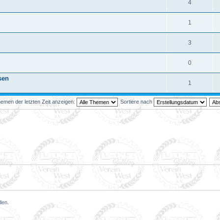
4
1
3
0
sen
1
emen der letzten Zeit anzeigen:
Sortiere nach
len.