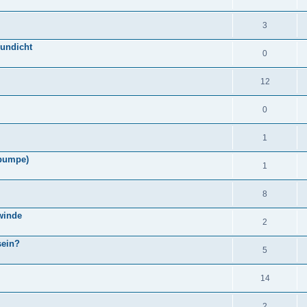
3
 undicht
0
12
0
1
fpumpe)
1
8
winde
2
sein?
5
14
2