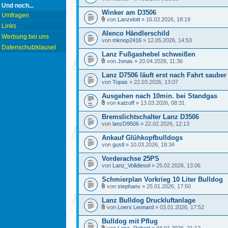
Und noch...
Winker am D3506
Umfragen
von
Lanzelott
» 16.03.2026, 18:19
Links
Alenco Händlerschild
Werbung bei uns
von
mknop2416
» 12.05.2026, 14:53
Datenschutzklausel
Lanz Fußgashebel schweißen
von
Jonas
» 20.04.2026, 11:36
Lanz D7506 läuft erst nach Fahrt saube
von
Topas
» 22.03.2026, 13:07
Ausgehen nach 10min. bei Standgas
von
katzoff
» 13.03.2026, 08:31
Bremslichtschalter Lanz D3506
von
lanzD9506
» 22.02.2026, 12:13
Ankauf Glühkopfbulldogs
von
gustl
» 10.03.2026, 18:34
Vorderachse 25PS
von
Lanz_Volldiesel
» 25.02.2026, 13:06
Schmierplan Vorkrieg 10 Liter Bulldog
von
stephanv
» 25.01.2026, 17:50
Lanz Bulldog Druckluftanlage
von
Loers Leonard
» 03.01.2026, 17:52
Bulldog mit Pflug