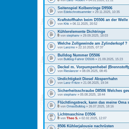
von
Lanz- Robert
» 04.01.2026, 21:12
Seitenspiel Kolbenringe D9506
von
Edelschrottsammler
» 29.11.2025, 10:35
Kraftstoffhahn beim D5506 an der Welle
von
Khk
» 06.11.2025, 20:52
Kühlerelemente Dichtringe
von
stephanv
» 29.09.2025, 18:03
Welche Zollgewinde am Zylinderkopf ?
von
Lanzmo
» 22.10.2025, 07:37
Bulldog Nummer D5506
von
Bulldog-Fahrer D5506
» 21.09.2025, 15:23
Deckel m. Vorpumpenhebel (Brennstof
von
Rieslanzer
» 08.09.2025, 08:45
Undichtigkeit Diesel Absperrhahn
von
Lanz-Fritze
» 21.08.2025, 19:34
Sicherheitsschraube D8506 Welches ge
von
stephanv
» 05.08.2025, 18:44
Flüchtlingstreck, kann das meine Oma 
von
OmasBulldog
» 26.07.2025, 18:16
Lichtmaschine D3506
von
Theo S.
» 02.02.2025, 12:07
8506 Kühlerjalousie nachrüsten