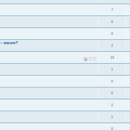
7
0
0
r – warum?
2
16
1
2
1
0
0
2
1
0