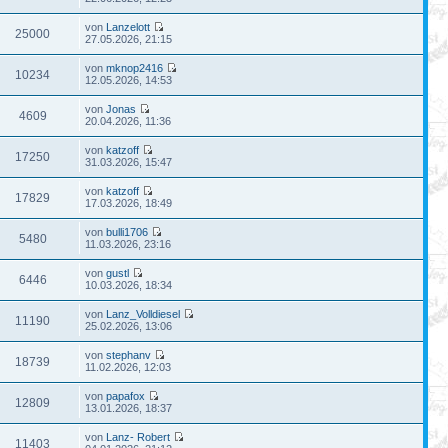
von
Lanzelott
25000
27.05.2026, 21:15
von
mknop2416
10234
12.05.2026, 14:53
von
Jonas
4609
20.04.2026, 11:36
von
katzoff
17250
31.03.2026, 15:47
von
katzoff
17829
17.03.2026, 18:49
von
bulli1706
5480
11.03.2026, 23:16
von
gustl
6446
10.03.2026, 18:34
von
Lanz_Volldiesel
11190
25.02.2026, 13:06
von
stephanv
18739
11.02.2026, 12:03
von
papafox
12809
13.01.2026, 18:37
von
Lanz- Robert
11403