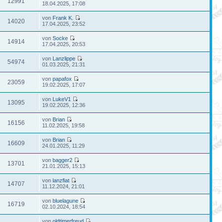
12991
18.04.2025, 17:08
von
Frank K.
14020
17.04.2025, 23:52
von
Socke
14914
17.04.2025, 20:53
von
Lanzlippe
54974
01.03.2025, 21:31
von
papafox
23059
19.02.2025, 17:07
von
LukeV1
13095
19.02.2025, 12:36
von
Brian
16156
11.02.2025, 19:58
von
Brian
16609
24.01.2025, 11:29
von
bagger2
13701
21.01.2025, 15:13
von
lanzfiat
14707
11.12.2024, 21:01
von
bluelagune
16719
02.10.2024, 18:54
von
oldtimerfreud