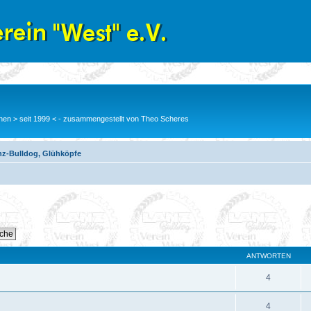
en > seit 1999 < - zusammengestellt von Theo Scheres
nz-Bulldog, Glühköpfe
ANTWORTEN
4
4