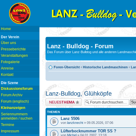
Home
Der Verein
Über uns
Lanz - Bulldog - Forum
Presseberichte
Das Forum über Lanz-Bulldog und alle anderen Landmaschin
Veranstaltungen
Fotogalerie
Foren-Übersicht
‹
Historische Landmaschinen
‹
La
Anreise
Kontakt
Die Szene
Diskussionsforum
Lanz-Bulldog, Glühköpfe
Forum Archiv
Neues Thema erstellen
Forum (englisch)
Kleinanzeigen
THEMEN
Seriennummern
anmelden / suchen
Lanz 5506
von
lanzknecht
» 09.05.2026, 07:06
Termine
Lüfterbocknummer TOR SS ?
Impressum
von
Michel
» 04.01.2007, 13:18