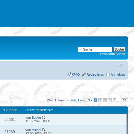
Erweiterte Suche
FAQ
Registrieren
Anmelden
2941 Themen •
Seite
1
von
59
•
...
1
2
3
4
5
59
ZUGRIFFE
LETZTER BEITRAG
von
Socke
25661
11.07.2026, 00:15
von
Michel
31269
22.06.2026, 12:23