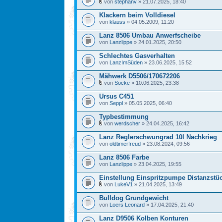
von
stephanv
» 21.07.2025, 18:40
Klackern beim Volldiesel
von
klauss
» 04.05.2009, 11:20
Lanz 8506 Umbau Anwerfscheibe
von
Lanzlippe
» 24.01.2025, 20:50
Schlechtes Gasverhalten
von
LanzImSüden
» 23.06.2025, 15:52
Mähwerk D5506/170672206
von
Socke
» 10.06.2025, 23:38
Ursus C451
von
Seppl
» 05.05.2025, 06:40
Typbestimmung
von
werdscher
» 24.04.2025, 16:42
Lanz Reglerschwungrad 10l Nachkrieg
von
oldtimerfreud
» 23.08.2024, 09:56
Lanz 8506 Farbe
von
Lanzlippe
» 23.04.2025, 19:55
Einstellung Einspritzpumpe Distanzstü
von
LukeV1
» 21.04.2025, 13:49
Bulldog Grundgewicht
von
Loers Leonard
» 17.04.2025, 21:40
Lanz D9506 Kolben Konturen