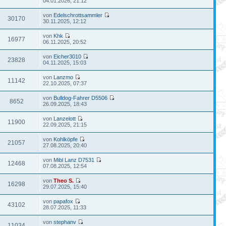
04.01.2026, 21:12
von
Edelschrottsammler
30170
30.11.2025, 12:12
von
Khk
16977
06.11.2025, 20:52
von
Eicher3010
23828
04.11.2025, 15:03
von
Lanzmo
11142
22.10.2025, 07:37
von
Bulldog-Fahrer D5506
8652
26.09.2025, 18:43
von
Lanzelott
11900
22.09.2025, 21:15
von
Kohlköpfe
21057
27.08.2025, 20:40
von
Mibl Lanz D7531
12468
07.08.2025, 12:54
von
Theo S.
16298
29.07.2025, 15:40
von
papafox
43102
28.07.2025, 11:33
von
stephanv
11034