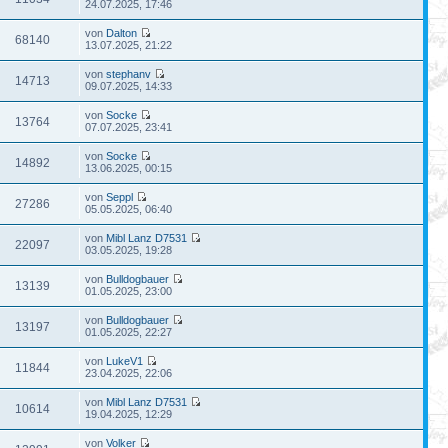
24.07.2025, 17:46
von
Dalton
68140
13.07.2025, 21:22
von
stephanv
14713
09.07.2025, 14:33
von
Socke
13764
07.07.2025, 23:41
von
Socke
14892
13.06.2025, 00:15
von
Seppl
27286
05.05.2025, 06:40
von
Mibl Lanz D7531
22097
03.05.2025, 19:28
von
Bulldogbauer
13139
01.05.2025, 23:00
von
Bulldogbauer
13197
01.05.2025, 22:27
von
LukeV1
11844
23.04.2025, 22:06
von
Mibl Lanz D7531
10614
19.04.2025, 12:29
von
Volker