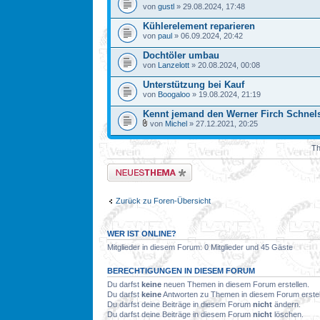
von
gustl
» 29.08.2024, 17:48
Kühlerelement reparieren
von
paul
» 06.09.2024, 20:42
Dochtöler umbau
von
Lanzelott
» 20.08.2024, 00:08
Unterstützung bei Kauf
von
Boogaloo
» 19.08.2024, 21:19
Kennt jemand den Werner Firch Schnel
von
Michel
» 27.12.2021, 20:25
Th
Neues Thema erstellen
Zurück zu Foren-Übersicht
WER IST ONLINE?
Mitglieder in diesem Forum: 0 Mitglieder und 45 Gäste
BERECHTIGUNGEN IN DIESEM FORUM
Du darfst
keine
neuen Themen in diesem Forum erstellen.
Du darfst
keine
Antworten zu Themen in diesem Forum erstel
Du darfst deine Beiträge in diesem Forum
nicht
ändern.
Du darfst deine Beiträge in diesem Forum
nicht
löschen.