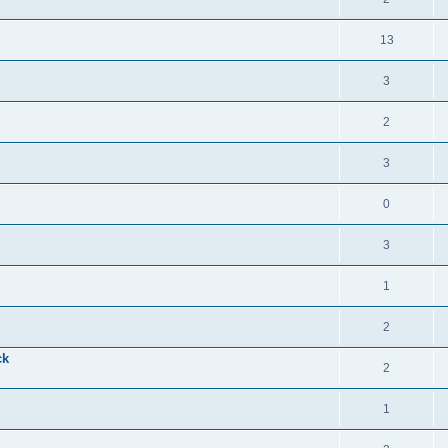
13
3
2
3
0
3
1
2
ck
2
1