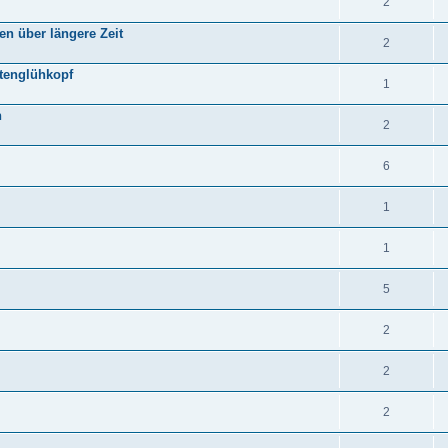
2
n über längere Zeit
2
itenglühkopf
1
n
2
6
1
1
5
2
2
2