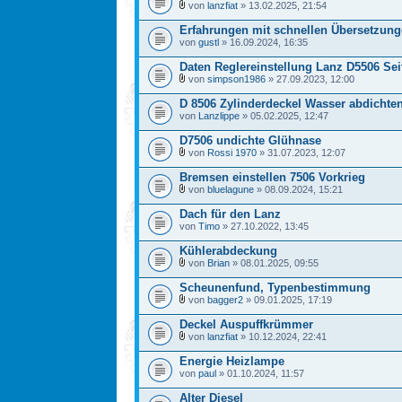
von
lanzfiat
» 13.02.2025, 21:54
Erfahrungen mit schnellen Übersetzunge
von
gustl
» 16.09.2024, 16:35
Daten Reglereinstellung Lanz D5506 Se
von
simpson1986
» 27.09.2023, 12:00
D 8506 Zylinderdeckel Wasser abdichte
von
Lanzlippe
» 05.02.2025, 12:47
D7506 undichte Glühnase
von
Rossi 1970
» 31.07.2023, 12:07
Bremsen einstellen 7506 Vorkrieg
von
bluelagune
» 08.09.2024, 15:21
Dach für den Lanz
von
Timo
» 27.10.2022, 13:45
Kühlerabdeckung
von
Brian
» 08.01.2025, 09:55
Scheunenfund, Typenbestimmung
von
bagger2
» 09.01.2025, 17:19
Deckel Auspuffkrümmer
von
lanzfiat
» 10.12.2024, 22:41
Energie Heizlampe
von
paul
» 01.10.2024, 11:57
Alter Diesel