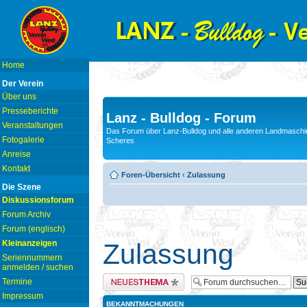
Home
Der Verein
Über uns
Presseberichte
Lanz - Bulldog - Forum
Veranstaltungen
Das Forum über Lanz-Bulldog und alle anderen Landmaschin
Fotogalerie
Scheres
Anreise
Kontakt
Foren-Übersicht
‹
Zulassung
Die Szene
Diskussionsforum
Forum Archiv
Forum (englisch)
Kleinanzeigen
Zulassung
Seriennummern
anmelden / suchen
Neues Thema erstellen
Termine
Impressum
BEKANNTMACHUNGEN