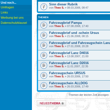
Und noch...
Sinn dieser Rubrik
Umfragen
von
Theo S.
» 08.03.2006, 08:47
Links
Werbung bei uns
THEMEN
Fahrzeugbrief Pampa
Datenschutzklausel
von
Theo S.
» 07.08.2008, 17:40
Fahrzeugbrief und -schein Ursus
von
Theo S.
» 21.06.2008, 08:15
Fahrzeugbrief und Fahrzeugschein Lan
von
Theo S.
» 27.01.2008, 20:28
Fahrzeugbrief Lanz D4016
von
Theo S.
» 13.08.2007, 21:00
Fahrzeugbrief Lanz D2016
von
Theo S.
» 11.01.2007, 22:35
Fahrzeugschein URSUS
von
Theo S.
» 26.03.2006, 17:50
Fahrzeugschein ALLDOG
von
Theo S.
» 26.03.2006, 17:49
Themen der letzten Zeit anzeigen:
Neues Thema erstellen