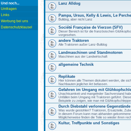
Und noch...
Lanz Alldog
Umfragen
Links
Pampa, Ursus, Kelly & Lewis, Le Perch
Bulldog, aber nicht Lanz
Werbung bei uns
Datenschutzklausel
Société Française de Vierzon (SFV)
Dieser Bereich ist für die französischen Glühkop
vorgesehen.
andere Traktoren
Alle Traktoren außer Lanz-Bulldog
Landmaschinen und Standmotoren
Maschinen aus der Landwirtschaft
allgemeine Technik
Replikate
Hier können alle Themen diskutiert werden, die sic
Nachbauten jeglicher Art befassen.
Gefahren im Umgang mit Glühkopfschl
Unachtsamkeit und mangelnder Sachverstand haben 
Unfällen beim Umgang mit Traktoren geführt. Diese
Beispiele zu zeigen, wie man mit Glühkopfschlepp
Durch Diebstahl verlorene Gegenstände
Was wurde gestohlen? Traktoren, Ersatzteile, Zube
In diesem Forum kann man abhanden gekommene 
Möglicherweise finden die Teile so wieder ihren re
Kultur, Treffpunkte und Sonstiges