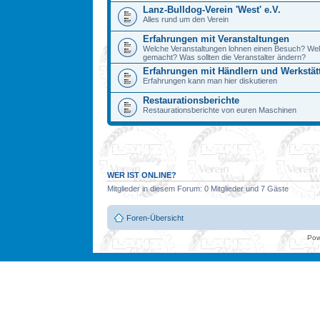
Lanz-Bulldog-Verein 'West' e.V.
Alles rund um den Verein
Erfahrungen mit Veranstaltungen
Welche Veranstaltungen lohnen einen Besuch? We
gemacht? Was sollten die Veranstalter ändern?
Erfahrungen mit Händlern und Werkstät
Erfahrungen kann man hier diskutieren
Restaurationsberichte
Restaurationsberichte von euren Maschinen
WER IST ONLINE?
Mitglieder in diesem Forum: 0 Mitglieder und 7 Gäste
Foren-Übersicht
Pow