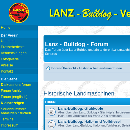
Home
Der Verein
Über uns
Lanz - Bulldog - Forum
Presseberichte
Das Forum über Lanz-Bulldog und alle anderen Landmaschin
Veranstaltungen
Scheres
Fotogalerie
Anreise
Foren-Übersicht
‹
Historische Landmaschinen
Kontakt
Die Szene
Diskussionsforum
Forum Archiv
Historische Landmaschinen
Forum (englisch)
FORUM
Kleinanzeigen
Lanz-Bulldog, Glühköpfe
Seriennummern
Alles über den Lanz Bulldog - Glühköpfe. In diese
anmelden / suchen
Halb- und Volldieseln bis Ende 2009 enthalten.
Termine
Lanz-Bulldog, Halb- und Volldiesel
Impressum
Alles über Lanz-Bulldog, Halb- und Volldiesel. Beitr