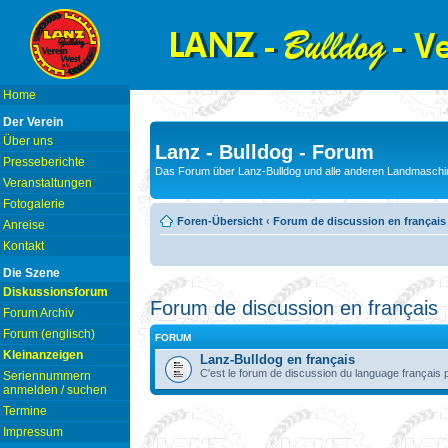
Home
Der Verein
Über uns
Lanz - Bulldog - Forum
Presseberichte
Das Forum über Lanz-Bulldog und alle anderen Landmaschin
Veranstaltungen
Fotogalerie
Foren-Übersicht
‹
Forum de discussion en français
Anreise
Kontakt
Die Szene
Diskussionsforum
Forum de discussion en français
Forum Archiv
Forum (englisch)
FORUM
Kleinanzeigen
Lanz-Bulldog en français
C'est le forum de discussion du language français 
Seriennummern
anmelden / suchen
Termine
Impressum