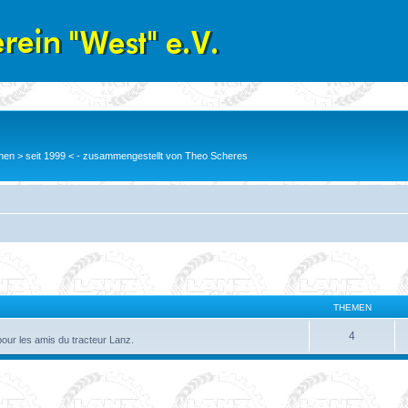
en > seit 1999 < - zusammengestellt von Theo Scheres
THEMEN
4
pour les amis du tracteur Lanz.