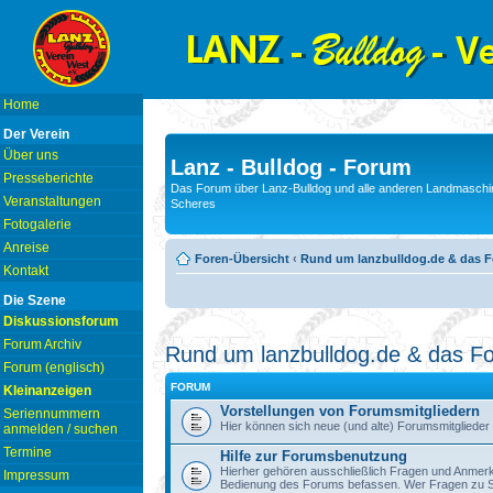
Home
Der Verein
Über uns
Lanz - Bulldog - Forum
Presseberichte
Das Forum über Lanz-Bulldog und alle anderen Landmaschin
Veranstaltungen
Scheres
Fotogalerie
Anreise
Foren-Übersicht
‹
Rund um lanzbulldog.de & das 
Kontakt
Die Szene
Diskussionsforum
Forum Archiv
Rund um lanzbulldog.de & das F
Forum (englisch)
FORUM
Kleinanzeigen
Vorstellungen von Forumsmitgliedern
Seriennummern
Hier können sich neue (und alte) Forumsmitglieder 
anmelden / suchen
Termine
Hilfe zur Forumsbenutzung
Hierher gehören ausschließlich Fragen und Anmerku
Impressum
Bedienung des Forums befassen. Wer Fragen zu S