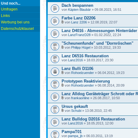
Und noch...
Dach bespannen
Umfragen
von
Käpten Blaubär
» 09.08.2023, 16:51
Links
Farbe Lanz D2206
Werbung bei uns
von
Lanz 2206
» 12.08.2019, 22:07
Datenschutzklausel
Lanz D4016 - Abmessungen Hinterräder
von
LanzFranzD28
» 01.02.2022, 22:24
"Scheunenfunde" und "Dornröschen"
von
Philipp Hügel
» 10.03.2012, 19:33
Lanz D6516 Restauration
von
Lanz2016
» 18.03.2017, 23:30
Lanz Bulli D1106
von
Rohoelzuender
» 06.04.2012, 19:23
Prototypen Reaktivierung
von
Rohoelzuender
» 06.08.2014, 20:09
Lanz Alldog Geräteträger Schrott oder 
von
frankaonline
» 26.08.2017, 10:50
Ursus gekauft
von
Schubi
» 13.08.2010, 22:45
Lanz Bulldog D2016 Restauration
von
Lanz2016
» 18.05.2013, 12:00
PampaT01
von
pampa_jb
» 06.03.2011, 13:19