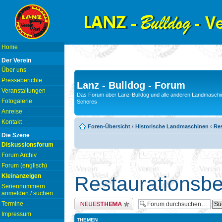
Home
Der Verein
Über uns
Presseberichte
Lanz - Bulldog - Forum
Veranstaltungen
Das Forum über Lanz-Bulldog und alle anderen Landmaschin
Fotogalerie
Scheres
Anreise
Kontakt
Foren-Übersicht
‹
Historische Landmaschinen
‹
Res
Die Szene
Diskussionsforum
Forum Archiv
Forum (englisch)
Kleinanzeigen
Restaurationsbe
Seriennummern
anmelden / suchen
Neues Thema erstellen
Termine
Impressum
THEMEN