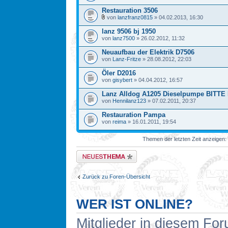
Restauration 3506
von
lanzfranz0815
» 04.02.2013, 16:30
lanz 9506 bj 1950
von
lanz7500
» 26.02.2012, 11:32
Neuaufbau der Elektrik D7506
von
Lanz-Fritze
» 28.08.2012, 22:03
Öler D2016
von
gisybert
» 04.04.2012, 16:57
Lanz Alldog A1205 Dieselpumpe BITT
von
Hennilanz123
» 07.02.2011, 20:37
Restauration Pampa
von
reima
» 16.01.2011, 19:54
Themen der letzten Zeit anzeigen:
Neues Thema erstellen
Zurück zu Foren-Übersicht
WER IST ONLINE?
Mitglieder in diesem For