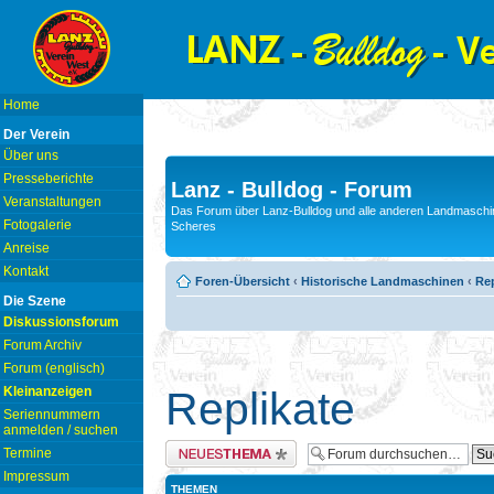
Home
Der Verein
Über uns
Presseberichte
Lanz - Bulldog - Forum
Veranstaltungen
Das Forum über Lanz-Bulldog und alle anderen Landmaschin
Fotogalerie
Scheres
Anreise
Kontakt
Foren-Übersicht
‹
Historische Landmaschinen
‹
Rep
Die Szene
Diskussionsforum
Forum Archiv
Forum (englisch)
Kleinanzeigen
Replikate
Seriennummern
anmelden / suchen
Neues Thema erstellen
Termine
Impressum
THEMEN