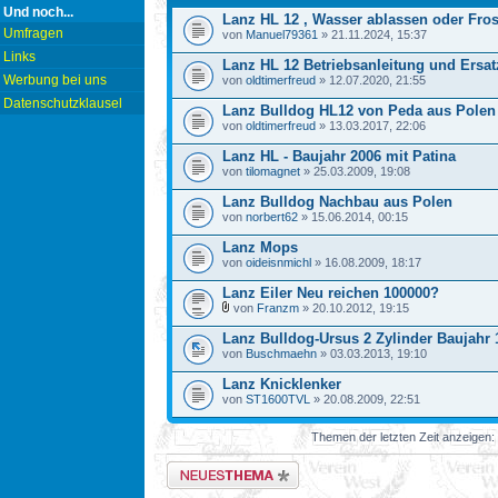
Und noch...
Lanz HL 12 , Wasser ablassen oder Fro
Umfragen
von
Manuel79361
» 21.11.2024, 15:37
Links
Lanz HL 12 Betriebsanleitung und Ersatz
Werbung bei uns
von
oldtimerfreud
» 12.07.2020, 21:55
Datenschutzklausel
Lanz Bulldog HL12 von Peda aus Polen
von
oldtimerfreud
» 13.03.2017, 22:06
Lanz HL - Baujahr 2006 mit Patina
von
tilomagnet
» 25.03.2009, 19:08
Lanz Bulldog Nachbau aus Polen
von
norbert62
» 15.06.2014, 00:15
Lanz Mops
von
oideisnmichl
» 16.08.2009, 18:17
Lanz Eiler Neu reichen 100000?
von
Franzm
» 20.10.2012, 19:15
Lanz Bulldog-Ursus 2 Zylinder Baujahr 
von
Buschmaehn
» 03.03.2013, 19:10
Lanz Knicklenker
von
ST1600TVL
» 20.08.2009, 22:51
Themen der letzten Zeit anzeigen:
Neues Thema erstellen