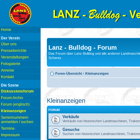
Home
Der Verein
Über uns
Lanz - Bulldog - Forum
Presseberichte
Das Forum über Lanz-Bulldog und alle anderen Landmaschin
Veranstaltungen
Scheres
Fotogalerie
Anreise
Foren-Übersicht
‹
Kleinanzeigen
Kontakt
Die Szene
Diskussionsforum
Forum Archiv
Kleinanzeigen
Forum (englisch)
FORUM
Kleinanzeigen
Verkäufe
Seriennummern
Verkäufe von historischen Landmaschinen, Traktor
anmelden / suchen
Termine
Gesuche
Suchen von historischen Landmaschinen, Traktore
Impressum