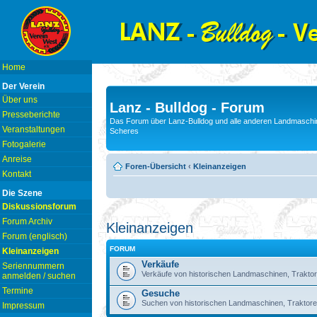
Home
Der Verein
Über uns
Lanz - Bulldog - Forum
Presseberichte
Das Forum über Lanz-Bulldog und alle anderen Landmaschin
Veranstaltungen
Scheres
Fotogalerie
Anreise
Foren-Übersicht
‹
Kleinanzeigen
Kontakt
Die Szene
Diskussionsforum
Forum Archiv
Kleinanzeigen
Forum (englisch)
FORUM
Kleinanzeigen
Verkäufe
Seriennummern
Verkäufe von historischen Landmaschinen, Traktor
anmelden / suchen
Termine
Gesuche
Suchen von historischen Landmaschinen, Traktore
Impressum