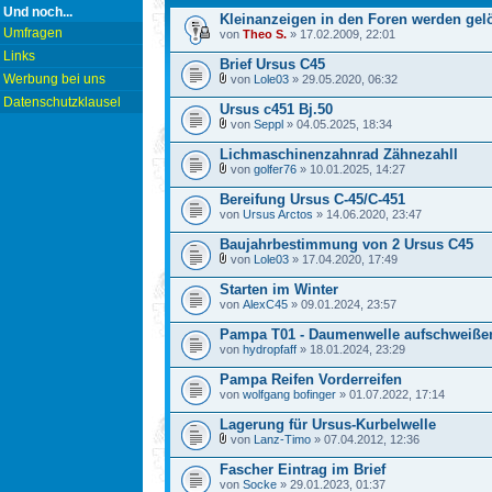
Und noch...
Kleinanzeigen in den Foren werden gelö
Umfragen
von
Theo S.
» 17.02.2009, 22:01
Links
Brief Ursus C45
Werbung bei uns
von
Lole03
» 29.05.2020, 06:32
Datenschutzklausel
Ursus c451 Bj.50
von
Seppl
» 04.05.2025, 18:34
Lichmaschinenzahnrad Zähnezahll
von
golfer76
» 10.01.2025, 14:27
Bereifung Ursus C-45/C-451
von
Ursus Arctos
» 14.06.2020, 23:47
Baujahrbestimmung von 2 Ursus C45
von
Lole03
» 17.04.2020, 17:49
Starten im Winter
von
AlexC45
» 09.01.2024, 23:57
Pampa T01 - Daumenwelle aufschweißen 
von
hydropfaff
» 18.01.2024, 23:29
Pampa Reifen Vorderreifen
von
wolfgang bofinger
» 01.07.2022, 17:14
Lagerung für Ursus-Kurbelwelle
von
Lanz-Timo
» 07.04.2012, 12:36
Fascher Eintrag im Brief
von
Socke
» 29.01.2023, 01:37