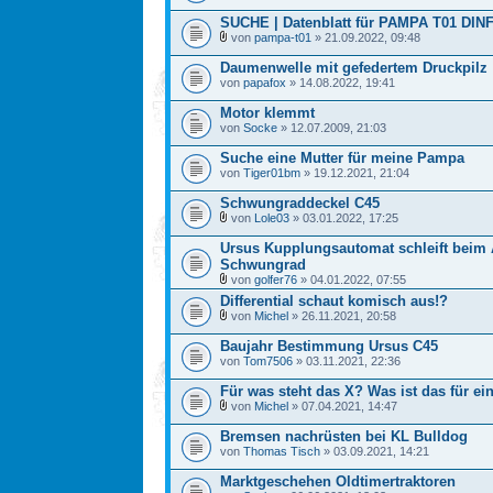
SUCHE | Datenblatt für PAMPA T01 DIN
von
pampa-t01
» 21.09.2022, 09:48
Daumenwelle mit gefedertem Druckpilz
von
papafox
» 14.08.2022, 19:41
Motor klemmt
von
Socke
» 12.07.2009, 21:03
Suche eine Mutter für meine Pampa
von
Tiger01bm
» 19.12.2021, 21:04
Schwungraddeckel C45
von
Lole03
» 03.01.2022, 17:25
Ursus Kupplungsautomat schleift beim
Schwungrad
von
golfer76
» 04.01.2022, 07:55
Differential schaut komisch aus!?
von
Michel
» 26.11.2021, 20:58
Baujahr Bestimmung Ursus C45
von
Tom7506
» 03.11.2021, 22:36
Für was steht das X? Was ist das für 
von
Michel
» 07.04.2021, 14:47
Bremsen nachrüsten bei KL Bulldog
von
Thomas Tisch
» 03.09.2021, 14:21
Marktgeschehen Oldtimertraktoren