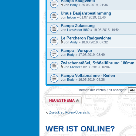
Pampa Saugventil
von
Body
» 25.06.2019, 21:36
Ursus Baujahrbestimmung
von
falcon
» 01.07.2019, 11:46
Pampa Zulassung
von
LarsVader1982
» 19.05.2015, 19:54
Le Percheron Radgewichte
von
Andy
» 18.03.2019, 07:32
Pampa - Vorspur
von
Body
» 17.06.2019, 08:49
Zwischenstößel, Stößelführung 186mm
von
Michel
» 02.06.2019, 16:04
Pampa Vollabnahme - Reifen
von
Body
» 16.05.2019, 08:36
Themen der letzten Zeit anzeigen:
Neues Thema erstellen
Zurück zu Foren-Übersicht
WER IST ONLINE?