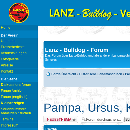
Home
Der Verein
Über uns
Presseberichte
Lanz - Bulldog - Forum
Veranstaltungen
Das Forum über Lanz-Bulldog und alle anderen Landmaschin
Fotogalerie
Scheres
Anreise
Kontakt
Foren-Übersicht
‹
Historische Landmaschinen
‹
Pam
Die Szene
Diskussionsforum
Forum Archiv
Forum (englisch)
Kleinanzeigen
Pampa, Ursus, K
Seriennummern
anmelden / suchen
Neues Thema erstellen
Termine
Impressum
THEMEN