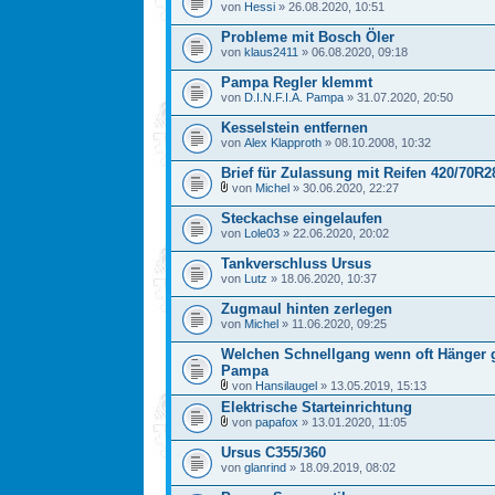
von
Hessi
» 26.08.2020, 10:51
Probleme mit Bosch Öler
von
klaus2411
» 06.08.2020, 09:18
Pampa Regler klemmt
von
D.I.N.F.I.A. Pampa
» 31.07.2020, 20:50
Kesselstein entfernen
von
Alex Klapproth
» 08.10.2008, 10:32
Brief für Zulassung mit Reifen 420/70R2
von
Michel
» 30.06.2020, 22:27
Steckachse eingelaufen
von
Lole03
» 22.06.2020, 20:02
Tankverschluss Ursus
von
Lutz
» 18.06.2020, 10:37
Zugmaul hinten zerlegen
von
Michel
» 11.06.2020, 09:25
Welchen Schnellgang wenn oft Hänger 
Pampa
von
Hansilaugel
» 13.05.2019, 15:13
Elektrische Starteinrichtung
von
papafox
» 13.01.2020, 11:05
Ursus C355/360
von
glanrind
» 18.09.2019, 08:02