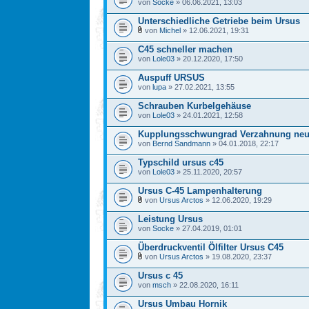
von
Socke
» 06.06.2021, 13:03
Unterschiedliche Getriebe beim Ursus
von
Michel
» 12.06.2021, 19:31
C45 schneller machen
von
Lole03
» 20.12.2020, 17:50
Auspuff URSUS
von
lupa
» 27.02.2021, 13:55
Schrauben Kurbelgehäuse
von
Lole03
» 24.01.2021, 12:58
Kupplungsschwungrad Verzahnung neu
von
Bernd Sandmann
» 04.01.2018, 22:17
Typschild ursus c45
von
Lole03
» 25.11.2020, 20:57
Ursus C-45 Lampenhalterung
von
Ursus Arctos
» 12.06.2020, 19:29
Leistung Ursus
von
Socke
» 27.04.2019, 01:01
Überdruckventil Ölfilter Ursus C45
von
Ursus Arctos
» 19.08.2020, 23:37
Ursus c 45
von
msch
» 22.08.2020, 16:11
Ursus Umbau Hornik