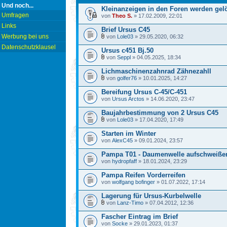
Und noch...
Kleinanzeigen in den Foren werden gelö
Umfragen
von
Theo S.
» 17.02.2009, 22:01
Links
Brief Ursus C45
Werbung bei uns
von
Lole03
» 29.05.2020, 06:32
Datenschutzklausel
Ursus c451 Bj.50
von
Seppl
» 04.05.2025, 18:34
Lichmaschinenzahnrad Zähnezahll
von
golfer76
» 10.01.2025, 14:27
Bereifung Ursus C-45/C-451
von
Ursus Arctos
» 14.06.2020, 23:47
Baujahrbestimmung von 2 Ursus C45
von
Lole03
» 17.04.2020, 17:49
Starten im Winter
von
AlexC45
» 09.01.2024, 23:57
Pampa T01 - Daumenwelle aufschweißen 
von
hydropfaff
» 18.01.2024, 23:29
Pampa Reifen Vorderreifen
von
wolfgang bofinger
» 01.07.2022, 17:14
Lagerung für Ursus-Kurbelwelle
von
Lanz-Timo
» 07.04.2012, 12:36
Fascher Eintrag im Brief
von
Socke
» 29.01.2023, 01:37