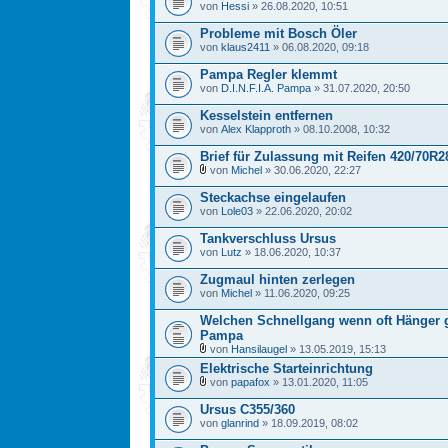
von
Hessi
» 26.08.2020, 10:51
Probleme mit Bosch Öler
von
klaus2411
» 06.08.2020, 09:18
Pampa Regler klemmt
von
D.I.N.F.I.A. Pampa
» 31.07.2020, 20:50
Kesselstein entfernen
von
Alex Klapproth
» 08.10.2008, 10:32
Brief für Zulassung mit Reifen 420/70R2
von
Michel
» 30.06.2020, 22:27
Steckachse eingelaufen
von
Lole03
» 22.06.2020, 20:02
Tankverschluss Ursus
von
Lutz
» 18.06.2020, 10:37
Zugmaul hinten zerlegen
von
Michel
» 11.06.2020, 09:25
Welchen Schnellgang wenn oft Hänger 
Pampa
von
Hansilaugel
» 13.05.2019, 15:13
Elektrische Starteinrichtung
von
papafox
» 13.01.2020, 11:05
Ursus C355/360
von
glanrind
» 18.09.2019, 08:02