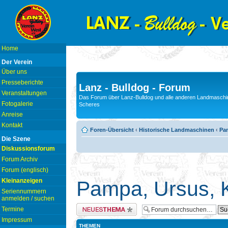
Home
Der Verein
Über uns
Presseberichte
Lanz - Bulldog - Forum
Veranstaltungen
Das Forum über Lanz-Bulldog und alle anderen Landmaschin
Fotogalerie
Scheres
Anreise
Kontakt
Foren-Übersicht
‹
Historische Landmaschinen
‹
Pam
Die Szene
Diskussionsforum
Forum Archiv
Forum (englisch)
Kleinanzeigen
Pampa, Ursus, K
Seriennummern
anmelden / suchen
Neues Thema erstellen
Termine
Impressum
THEMEN