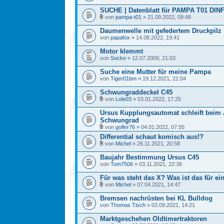
SUCHE | Datenblatt für PAMPA T01 DIN
von
pampa-t01
» 21.09.2022, 09:48
Daumenwelle mit gefedertem Druckpilz
von
papafox
» 14.08.2022, 19:41
Motor klemmt
von
Socke
» 12.07.2009, 21:03
Suche eine Mutter für meine Pampa
von
Tiger01bm
» 19.12.2021, 21:04
Schwungraddeckel C45
von
Lole03
» 03.01.2022, 17:25
Ursus Kupplungsautomat schleift beim
Schwungrad
von
golfer76
» 04.01.2022, 07:55
Differential schaut komisch aus!?
von
Michel
» 26.11.2021, 20:58
Baujahr Bestimmung Ursus C45
von
Tom7506
» 03.11.2021, 22:36
Für was steht das X? Was ist das für 
von
Michel
» 07.04.2021, 14:47
Bremsen nachrüsten bei KL Bulldog
von
Thomas Tisch
» 03.09.2021, 14:21
Marktgeschehen Oldtimertraktoren