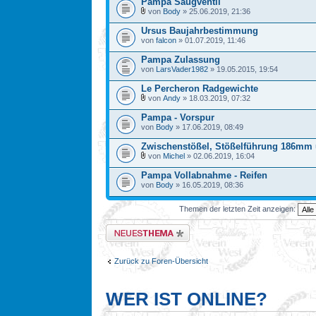
Pampa Saugventil
von
Body
» 25.06.2019, 21:36
Ursus Baujahrbestimmung
von
falcon
» 01.07.2019, 11:46
Pampa Zulassung
von
LarsVader1982
» 19.05.2015, 19:54
Le Percheron Radgewichte
von
Andy
» 18.03.2019, 07:32
Pampa - Vorspur
von
Body
» 17.06.2019, 08:49
Zwischenstößel, Stößelführung 186mm
von
Michel
» 02.06.2019, 16:04
Pampa Vollabnahme - Reifen
von
Body
» 16.05.2019, 08:36
Themen der letzten Zeit anzeigen:
Neues Thema erstellen
Zurück zu Foren-Übersicht
WER IST ONLINE?