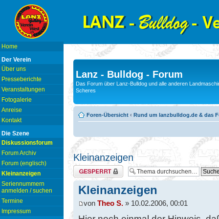
Home
Der Verein
Über uns
Lanz - Bulldog - Forum
Presseberichte
Das Forum über Lanz-Bulldog und alle anderen Landmaschin
Veranstaltungen
Scheres
Fotogalerie
Anreise
Foren-Übersicht
‹
Rund um lanzbulldog.de & das 
Kontakt
Die Szene
Diskussionsforum
Forum Archiv
Kleinanzeigen
Forum (englisch)
Thema gesperrt
Kleinanzeigen
Seriennummern
Kleinanzeigen
anmelden / suchen
Termine
von
Theo S.
» 10.02.2006, 00:01
Impressum
Hier noch einmal der Hinweis, da