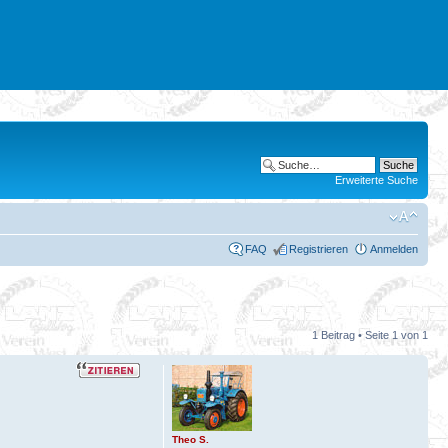
Erweiterte Suche
FAQ
Registrieren
Anmelden
1 Beitrag • Seite
1
von
1
Theo S.