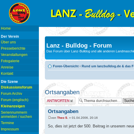
Home
Der Verein
Über uns
Lanz - Bulldog - Forum
Presseberichte
Das Forum über Lanz-Bulldog und alle anderen Landmaschin
Veranstaltungen
Fotogalerie
Foren-Übersicht
‹
Rund um lanzbulldog.de & das 
Anreise
Kontakt
Die Szene
Diskussionsforum
Ortsangaben
Forum Archiv
Antwort erstellen
Forum (englisch)
Kleinanzeigen
Ortsangaben
Seriennummern
anmelden / suchen
von
Theo S.
» 01.04.2006, 20:16
Termine
So, dies ist jetzt der 500. Beitrag in unserem ne
Impressum