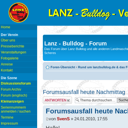
Home
Der Verein
Über uns
Lanz - Bulldog - Forum
Presseberichte
Das Forum über Lanz-Bulldog und alle anderen Landmaschin
Veranstaltungen
Scheres
Fotogalerie
Anreise
Foren-Übersicht
‹
Rund um lanzbulldog.de & das 
Kontakt
Die Szene
Diskussionsforum
Forum Archiv
Forumsausfall heute Nachmittag
Forum (englisch)
Antwort erstellen
Kleinanzeigen
Seriennummern
Forumsausfall heute Nac
anmelden / suchen
Termine
von
SvenS
» 24.01.2010, 17:55
Impressum
Hallo!