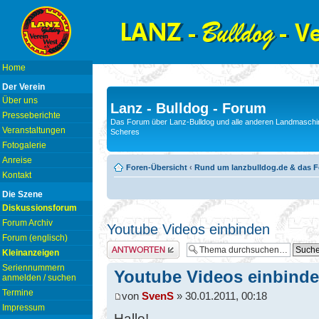
Home
Der Verein
Über uns
Lanz - Bulldog - Forum
Presseberichte
Das Forum über Lanz-Bulldog und alle anderen Landmaschin
Veranstaltungen
Scheres
Fotogalerie
Anreise
Foren-Übersicht
‹
Rund um lanzbulldog.de & das 
Kontakt
Die Szene
Diskussionsforum
Forum Archiv
Youtube Videos einbinden
Forum (englisch)
Antwort erstellen
Kleinanzeigen
Seriennummern
Youtube Videos einbind
anmelden / suchen
Termine
von
SvenS
» 30.01.2011, 00:18
Impressum
Hallo!