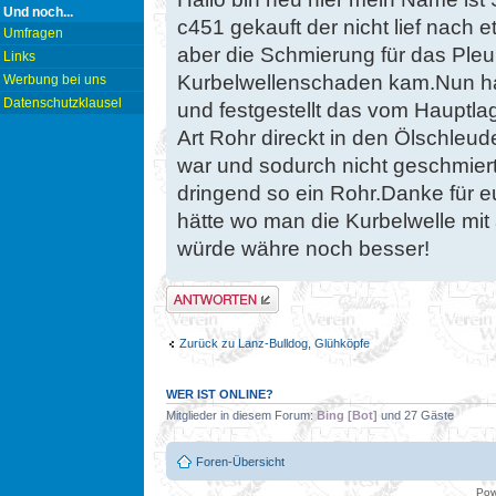
Und noch...
c451 gekauft der nicht lief nach e
Umfragen
aber die Schmierung für das Pleu
Links
Kurbelwellenschaden kam.Nun ha
Werbung bei uns
Datenschutzklausel
und festgestellt das vom Hauptla
Art Rohr direckt in den Ölschleu
war und sodurch nicht geschmier
dringend so ein Rohr.Danke für e
hätte wo man die Kurbelwelle mit
würde währe noch besser!
Antwort erstellen
Zurück zu Lanz-Bulldog, Glühköpfe
WER IST ONLINE?
Mitglieder in diesem Forum:
Bing [Bot]
und 27 Gäste
Foren-Übersicht
Pow