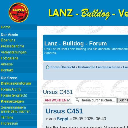
Home
Der Verein
Über uns
Lanz - Bulldog - Forum
Presseberichte
Das Forum über Lanz-Bulldog und alle anderen Landmaschin
Veranstaltungen
Scheres
Fotogalerie
Anreise
Foren-Übersicht
‹
Historische Landmaschinen
‹
La
Kontakt
Die Szene
Diskussionsforum
Forum Archiv
Ursus C451
Forum (englisch)
Antwort erstellen
Kleinanzeigen
Seriennummern
Ursus C451
anmelden / suchen
Termine
von
Seppl
» 05.05.2025, 06:40
Impressum
Hallo bin neu hier mein Name ist