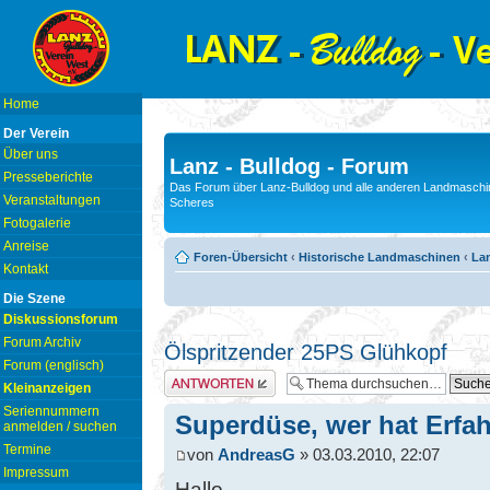
Home
Der Verein
Über uns
Lanz - Bulldog - Forum
Presseberichte
Das Forum über Lanz-Bulldog und alle anderen Landmaschin
Veranstaltungen
Scheres
Fotogalerie
Anreise
Foren-Übersicht
‹
Historische Landmaschinen
‹
La
Kontakt
Die Szene
Diskussionsforum
Forum Archiv
Ölspritzender 25PS Glühkopf
Forum (englisch)
Antwort erstellen
Kleinanzeigen
Seriennummern
Superdüse, wer hat Erfa
anmelden / suchen
Termine
von
AndreasG
» 03.03.2010, 22:07
Impressum
Hallo,