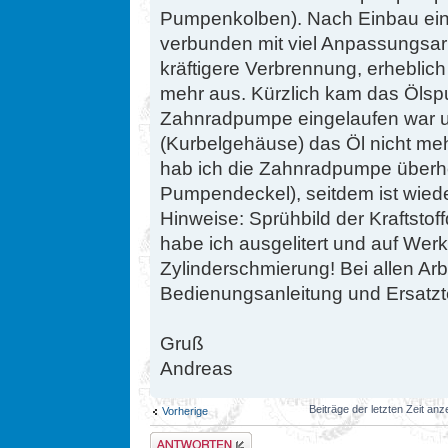
Pumpenkolben). Nach Einbau ein
verbunden mit viel Anpassungsarbe
kräftigere Verbrennung, erheblic
mehr aus. Kürzlich kam das Ölspu
Zahnradpumpe eingelaufen war 
(Kurbelgehäuse) das Öl nicht me
hab ich die Zahnradpumpe überho
Pumpendeckel), seitdem ist wieder
Hinweise: Sprühbild der Kraftstof
habe ich ausgelitert und auf Werks
Zylinderschmierung! Bei allen Arb
Bedienungsanleitung und Ersatzte
Gruß
Andreas
Beiträge der letzten Zeit an
Vorherige
Antwort erstellen