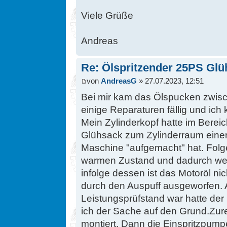
Viele Grüße
Andreas
Re: Ölspritzender 25PS Glü
von
AndreasG
» 27.07.2023, 12:51
Bei mir kam das Ölspucken zwisch
einige Reparaturen fällig und ich
Mein Zylinderkopf hatte im Bere
Glühsack zum Zylinderraum einen
Maschine "aufgemacht" hat. Folge
warmen Zustand und dadurch wen
infolge dessen ist das Motoröl ni
durch den Auspuff ausgeworfen. A
Leistungsprüfstand war hatte de
ich der Sache auf den Grund.Zur
montiert. Dann die Einspritzpumpe