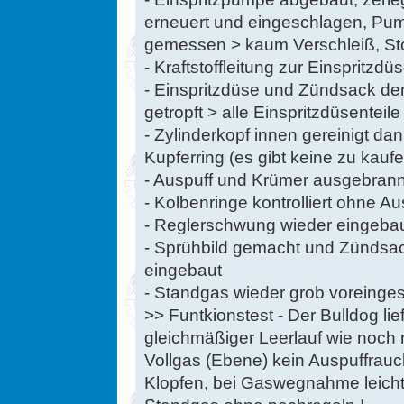
erneuert und eingeschlagen, P
gemessen > kaum Verschleiß, St
- Kraftstoffleitung zur Einspritz
- Einspritzdüse und Zündsack dem
getropft > alle Einspritzdüsenteile
- Zylinderkopf innen gereinigt d
Kupferring (es gibt keine zu kauf
- Auspuff und Krümer ausgebrann
- Kolbenringe kontrolliert ohne A
- Reglerschwung wieder eingeba
- Sprühbild gemacht und Zündsac
eingebaut
- Standgas wieder grob voreingest
>> Funtkionstest - Der Bulldog li
gleichmäßiger Leerlauf wie noch n
Vollgas (Ebene) kein Auspuffrau
Klopfen, bei Gaswegnahme leich